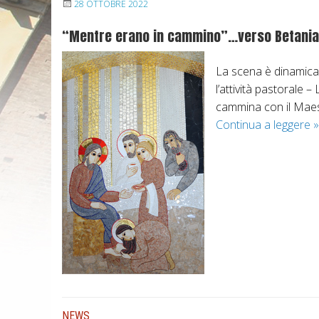
28 OTTOBRE 2022
“Mentre erano in cammino”…verso Betania… 
La scena è dinamica,
l’attività pastoral
cammina con il Maestr
Continua a leggere
“
»
t
r
r
NEWS