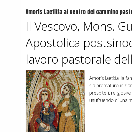
t
Amoris Laetitia al centro del cammino past
Il Vescovo, Mons. Gu
i
Apostolica postsino
(
lavoro pastorale de
c
Amoris laetitia: la 
sia prematuro inizia
,
presbiteri, religiosi
usufruendo di una me
-