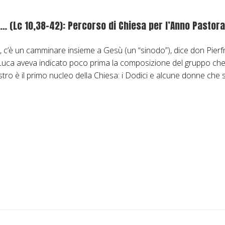
(Lc 10,38-42): Percorso di Chiesa per l’Anno Pastora
 c’è un camminare insieme a Gesù (un “sinodo”), dice don Pierf
e – Luca aveva indicato poco prima la composizione del gruppo 
o è il primo nucleo della Chiesa: i Dodici e alcune donne che se
M
e
n
e
e
a
n