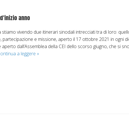
o
n
d’inizio anno
a
stiamo vivendo due itinerari sinodali intrecciati tra di loro: que
m
 partecipazione e missione, aperto il 17 ottobre 2021 in ogni di
m
nte aperto dall’Assemblea della CEI dello scorso giugno, che si s
ontinua a leggere
S
»
n
a
o
b
a
…
t
o
e
2
4
s
o
e
B
t