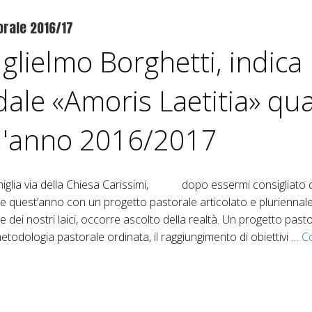
e
t
orale 2016/17
e
a
m
glielmo Borghetti, indica 
n
b
r
dale «Amoris Laetitia» qu
a
e
…
–
ll'anno 2016/2017
C
L
o
n
1
v
famiglia via della Chiesa Carissimi, dopo essermi consigliato co
0
e
re quest’anno con un progetto pastorale articolato e pluriennal
g
/e e dei nostri laici, occorre ascolto della realtà. Un progetto pas
3
n
todologia pastorale ordinata, il raggiungimento di obiettivi …
C
8
o
p
4
a
2
s