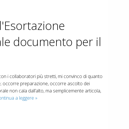
l'Esortazione
ale documento per il
n i collaboratori più stretti, mi convinco di quanto
e; occorre preparazione, occorre ascolto dei
torale non cala dall’alto, ma semplicemente articola,
ontinua a leggere
A
»
m
o
r
i