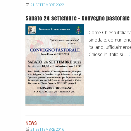
21 SETTEMBRE 2022
i
Sabato 24 settembre – Convegno pastorale 
c
Come Chiesa italiana 
sinodale: comunione,
italiano, ufficialme
i
Chiese in Italia si …
C
”
v
r
s
NEWS
21 SETTEMBRE 2016