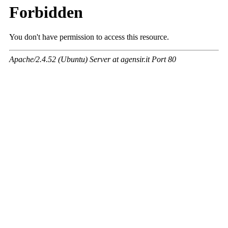
Venerdì 7 agosto
09:30 – 12:00 – Albenga – Udienze in Episcopio.
Sabato 8 agosto
09:30 - Ormea - Visita a Campo Azione cattolica.
Il Vescovo riceve su appuntamento