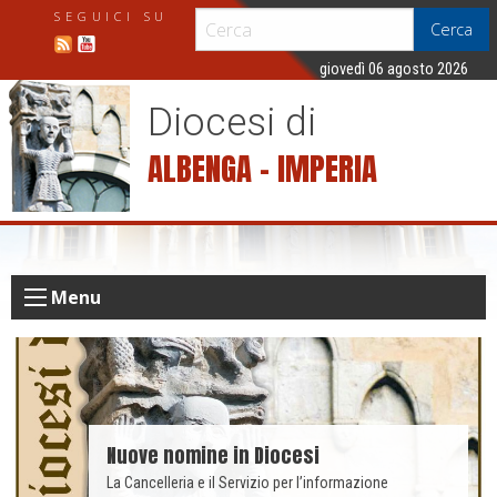
S
SEGUICI SU
Cerca
k
i
giovedì 06 agosto 2026
p
Diocesi di
t
o
ALBENGA – IMPERIA
c
o
n
t
e
Menu
n
t
Nuove nomine in Diocesi
La Cancelleria e il Servizio per l’informazione