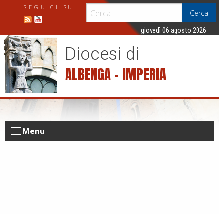
S
SEGUICI SU
Cerca
k
i
giovedì 06 agosto 2026
p
Diocesi di
t
o
ALBENGA – IMPERIA
c
o
n
t
e
Menu
n
t