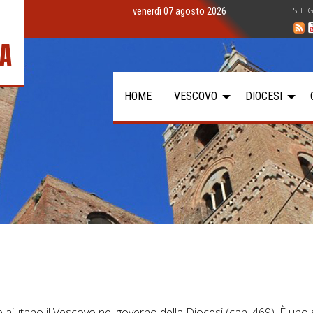
SE
venerdì 07 agosto 2026
IA
HOME
VESCOVO
DIOCESI
 aiutano il Vescovo nel governo della Diocesi (can. 469). È uno 