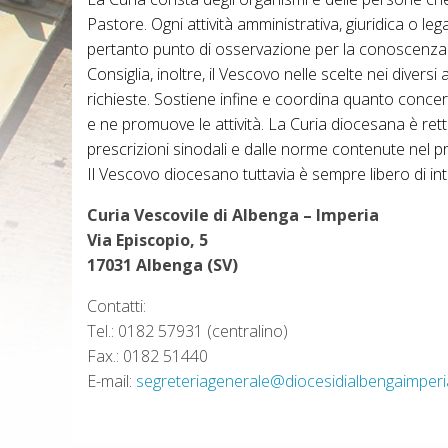
Pastore. Ogni attività amministrativa, giuridica o l
pertanto punto di osservazione per la conoscenza de
Consiglia, inoltre, il Vescovo nelle scelte nei divers
richieste. Sostiene infine e coordina quanto concer
e ne promuove le attività. La Curia diocesana è retta
prescrizioni sinodali e dalle norme contenute nel p
Il Vescovo diocesano tuttavia è sempre libero di in
Curia Vescovile di Albenga – Imperia
Via Episcopio, 5
17031 Albenga (SV)
Contatti:
Tel.: 0182 57931 (centralino)
Fax.: 0182 51440
E-mail:
segreteriagenerale@diocesidialbengaimperia