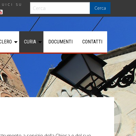
GUICI SU
Cerca
CLERO
CURIA
DOCUMENTI
CONTATTI
strumento a servizio della Chiesa e del suo