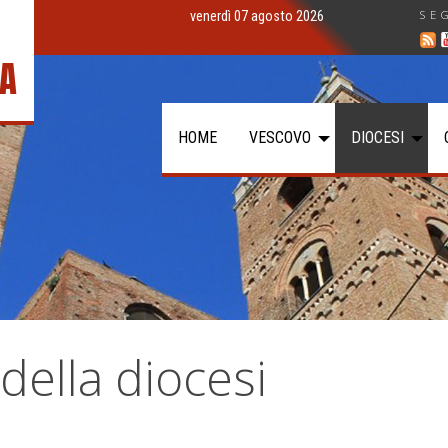
SE
venerdì 07 agosto 2026
IA
HOME
VESCOVO
DIOCESI
 della diocesi