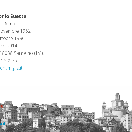
onio Suetta
an Remo
 novembre 1962;
ottobre 1986;
rzo 2014.
, 18038 Sanremo (IM).
84.505753.
timiglia.it
ia
a.it