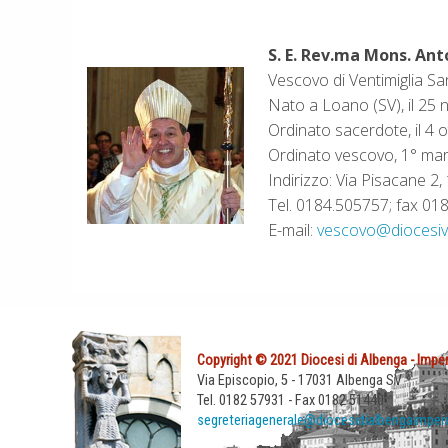
S. E. Rev.ma Mons. Ant
Vescovo di Ventimiglia S
Nato a Loano (SV), il 25
Ordinato sacerdote, il 4 
Ordinato vescovo, 1° ma
Indirizzo: Via Pisacane 2
Tel. 0184.505757; fax 01
E-mail:
vescovo@diocesiven
Copyright © 2021 Diocesi di Albenga - Imper
Via Episcopio, 5 - 17031 Albenga SV
Tel. 0182 57931 - Fax 0182 51440
segreteriagenerale@diocesidialbengaimperi