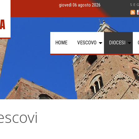
SE
giovedì 06 agosto 2026
IA
HOME
VESCOVO
DIOCESI
escovi