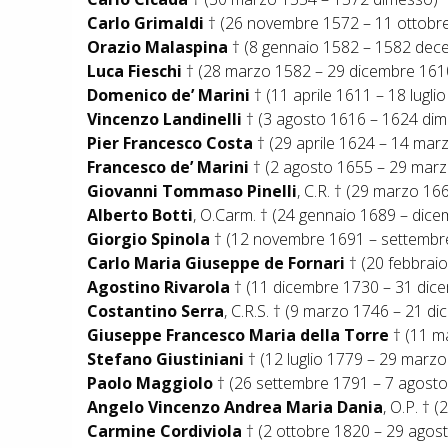
Carlo Grimaldi
† (26 novembre 1572 – 11 ottobr
Orazio Malaspina
† (8 gennaio 1582 – 1582 dece
Luca Fieschi
† (28 marzo 1582 – 29 dicembre 161
Domenico de’ Marini
† (11 aprile 1611 – 18 lugl
Vincenzo Landinelli
† (3 agosto 1616 – 1624 di
Pier Francesco Costa
† (29 aprile 1624 – 14 ma
Francesco de’ Marini
† (2 agosto 1655 – 29 marz
Giovanni Tommaso Pinelli
, C.R. † (29 marzo 1
Alberto Botti
, O.Carm. † (24 gennaio 1689 – dic
Giorgio Spinola
† (12 novembre 1691 – settembr
Carlo Maria Giuseppe de Fornari
† (20 febbrai
Agostino Rivarola
† (11 dicembre 1730 – 31 dic
Costantino Serra
, C.R.S. † (9 marzo 1746 – 21 
Giuseppe Francesco Maria della Torre
† (11 m
Stefano Giustiniani
† (12 luglio 1779 – 29 marz
Paolo Maggiolo
† (26 settembre 1791 – 7 agost
Angelo Vincenzo Andrea Maria Dania
, O.P. †
Carmine Cordiviola
† (2 ottobre 1820 – 29 agos