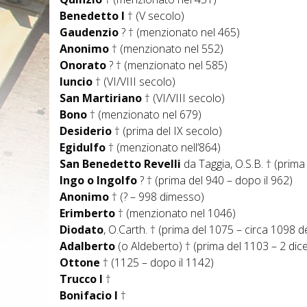
Benedetto I
† (V secolo)
Gaudenzio
? † (menzionato nel 465)
Anonimo
† (menzionato nel 552)
Onorato
? † (menzionato nel 585)
Iuncio
† (VI/VIII secolo)
San Martiriano
† (VI/VIII secolo)
Bono
† (menzionato nel 679)
Desiderio
† (prima del IX secolo)
Egidulfo
† (menzionato nell’864)
San Benedetto Revelli
da Taggia, O.S.B. † (prim
Ingo o Ingolfo
? † (prima del 940 – dopo il 962)
Anonimo
† (? – 998 dimesso)
Erimberto
† (menzionato nel 1046)
Diodato
, O.Carth. † (prima del 1075 – circa 1098 
Adalberto
(o Aldeberto) † (prima del 1103 – 2 d
Ottone
† (1125 – dopo il 1142)
Trucco I
†
Bonifacio I
†