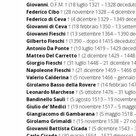
Giovanni
, O.F.M. † (18 luglio 1321 – 1328 decedut
Federico Cibo
† (28 novembre 1328 – 4 dicembre 
Federico di Ceva
† (4 dicembre 1329 – 1349 dec
Giovanni di Ceva
† (18 febbraio 1350 – 13 sette
Giovanni Fieschi
† (13 settembre 1364 – 1390 de
Gilberto Fieschi
† (1390 – dopo il 1415 deceduto
Antonio Da Ponte
† (10 luglio 1419 – 1429 deced
Matteo Del Carretto
† (2 dicembre 1429 – 1448
Giorgio Fieschi
† (31 luglio 1448 – 21 dicembre 1
Napoleone Fieschi
† (21 dicembre 1459 – 1466 d
Valerio Calderina
† (5 novembre 1466 – gennaio
Girolamo Basso della Rovere
† (14 febbraio 14
Leonardo Marchese
† (5 ottobre 1476 – 31 lugli
Bandinello Sauli
† (5 agosto 1513 – 19 novembre
Giulio de’ Medici
† (19 novembre 1517 – 5 maggio
Giangiacomo di Gambarana
† (5 maggio 1518 
Girolamo Grimaldi
† (15 novembre 1538 – 27 no
Giovanni Battista Cicada
† (5 dicembre 1543 – 
Carlo Cicada
† (30 marzo 1554 – 1572 dimesso)