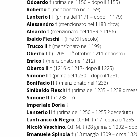
Odoardo
† (prima del 1150 – dopo il 1155)
Roberto
† (menzionato nel 1159)
Lanterio I
† (prima del 1171 – dopo il 1179)
Alessandro
† (menzionato nel 1180 circa)
Alnardo
† (menzionato nel 1189 e 1196)
Ibaldo Fieschi
† (fine XII secolo)
Trucco II
† (menzionato nel 1199)
Oberto I
† (1205 – 1º ottobre 1211 deposto)
Enrico
† (menzionato nel 1212)
Oberto II
† (1216 o 1217- dopo il 1225)
Simone I
† (prima del 1230 – dopo il 1231)
Bonifacio II
† (menzionato nel 1233)
Sinibaldo Fieschi
† (prima del 1235 – 1238 dimesso
Simone II
† (1238 – ?)
Imperiale Doria
†
Lanterio II
† (prima del 1250 – 1255 ? deceduto)
Lanfranco di Negro
, O.F.M. † (17 febbraio 1255
Nicolò Vaschino
, O.F.M. † (28 gennaio 1292 – do
Emanuele Spinola
† (13 maggio 1309 – circa 132