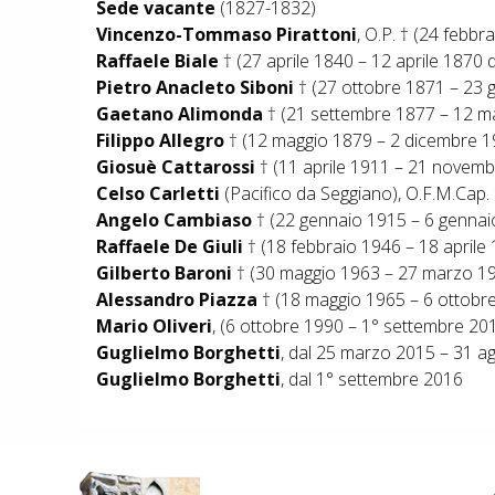
Sede vacante
(1827-1832)
Vincenzo-Tommaso Pirattoni
, O.P. † (24 febb
Raffaele Biale
† (27 aprile 1840 – 12 aprile 1870
Pietro Anacleto Siboni
† (27 ottobre 1871 – 23 
Gaetano Alimonda
† (21 settembre 1877 – 12 ma
Filippo Allegro
† (12 maggio 1879 – 2 dicembre 
Giosuè Cattarossi
† (11 aprile 1911 – 21 novemb
Celso Carletti
(Pacifico da Seggiano), O.F.M.Cap
Angelo Cambiaso
† (22 gennaio 1915 – 6 genna
Raffaele De Giuli
† (18 febbraio 1946 – 18 aprile
Gilberto Baroni
† (30 maggio 1963 – 27 marzo 19
Alessandro Piazza
† (18 maggio 1965 – 6 ottobre 
Mario Oliveri
, (6 ottobre 1990 – 1° settembre 2
Guglielmo Borghetti
, dal 25 marzo 2015 – 31 
Guglielmo Borghetti
, dal 1° settembre 2016