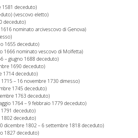
e 1581 deceduto)
duto) (vescovo eletto)
0 deceduto)
io 1616 nominato arcivescovo di Genova)
messo)
rzo 1655 deceduto)
o 1666 nominato vescovo di Molfetta)
666 – giugno 1688 deceduto)
embre 1690 deceduto)
e 1714 deceduto)
o 1715 – 16 novembre 1730 dimesso)
embre 1745 deceduto)
dicembre 1763 deceduto)
aggio 1764 – 9 febbraio 1779 deceduto)
o 1791 deceduto)
o 1802 deceduto)
 (20 dicembre 1802 – 6 settembre 1818 deceduto)
to 1827 deceduto)