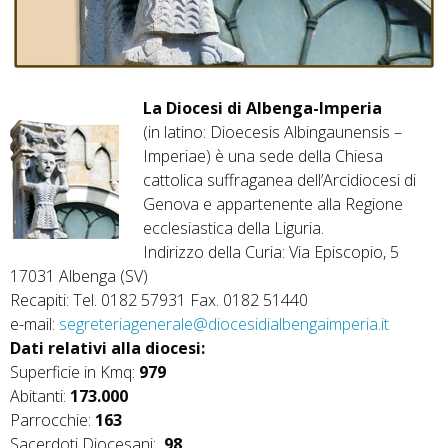
La Diocesi di Albenga-Imperia
(in latino: Dioecesis Albingaunensis –
Imperiae) è una sede della Chiesa
cattolica suffraganea dell’Arcidiocesi di
Genova e appartenente alla Regione
ecclesiastica della Liguria.
Indirizzo della Curia: Via Episcopio, 5
17031 Albenga (SV)
Recapiti: Tel. 0182 57931 Fax. 0182 51440
e-mail:
segreteriagenerale@diocesidialbengaimperia.it
Dati relativi alla diocesi:
Superficie in Kmq:
979
Abitanti:
173.000
Parrocchie:
163
Sacerdoti Diocesani:
98