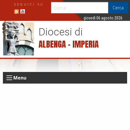
S
SEGUICI SU
Cerca
k
i
giovedì 06 agosto 2026
p
Diocesi di
t
o
ALBENGA – IMPERIA
c
o
n
t
e
Menu
n
t