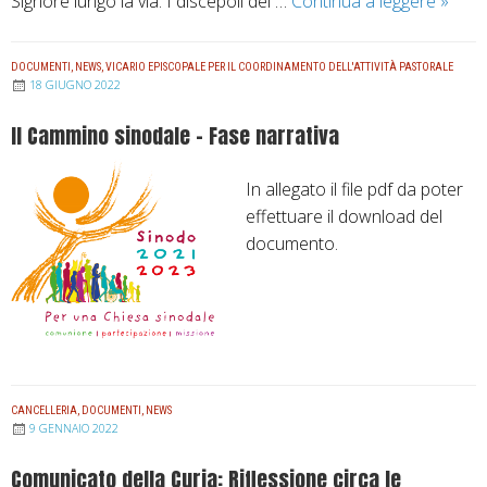
Signore lungo la via. I discepoli del …
Continua a leggere
“
»
M
e
DOCUMENTI
,
NEWS
,
VICARIO EPISCOPALE PER IL COORDINAMENTO DELL'ATTIVITÀ PASTORALE
n
18 GIUGNO 2022
t
Il Cammino sinodale – Fase narrativa
r
e
In allegato il file pdf da poter
e
effettuare il download del
r
documento.
a
n
o
i
n
c
a
CANCELLERIA
,
DOCUMENTI
,
NEWS
9 GENNAIO 2022
m
m
Comunicato della Curia: Riflessione circa le