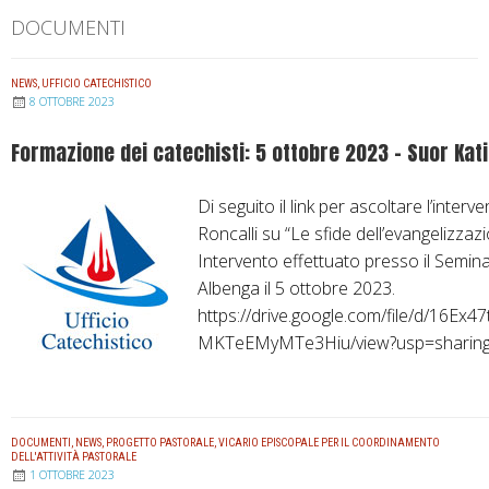
DOCUMENTI
NEWS
,
UFFICIO CATECHISTICO
8 OTTOBRE 2023
Formazione dei catechisti: 5 ottobre 2023 – Suor Kati
Di seguito il link per ascoltare l’interv
Roncalli su “Le sfide dell’evangelizzazi
Intervento effettuato presso il Semina
Albenga il 5 ottobre 2023.
https://drive.google.com/file/d/16Ex
MKTeEMyMTe3Hiu/view?usp=sharin
DOCUMENTI
,
NEWS
,
PROGETTO PASTORALE
,
VICARIO EPISCOPALE PER IL COORDINAMENTO
DELL'ATTIVITÀ PASTORALE
1 OTTOBRE 2023