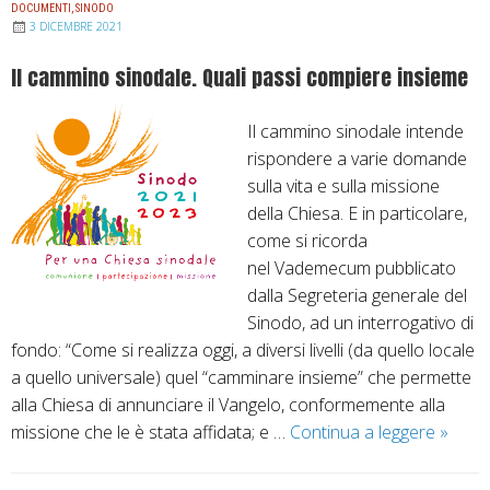
r
DOCUMENTI
,
SINODO
v
:
3 DICEMBRE 2021
s
o
R
o
Il cammino sinodale. Quali passi compiere insieme
c
i
d
a
f
i
Il cammino sinodale intende
z
l
C
rispondere a varie domande
i
e
h
sulla vita e sulla missione
o
s
i
della Chiesa. E in particolare,
n
s
e
come si ricorda
e
i
s
nel Vademecum pubblicato
d
o
a
dalla Segreteria generale del
e
n
p
Sinodo, ad un interrogativo di
l
e
e
fondo: “Come si realizza oggi, a diversi livelli (da quello locale
C
c
r
a quello universale) quel “camminare insieme” che permette
o
i
l
alla Chiesa di annunciare il Vangelo, conformemente alla
n
r
’
missione che le è stata affidata; e …
Continua a leggere
I
»
s
c
A
l
i
a
n
c
g