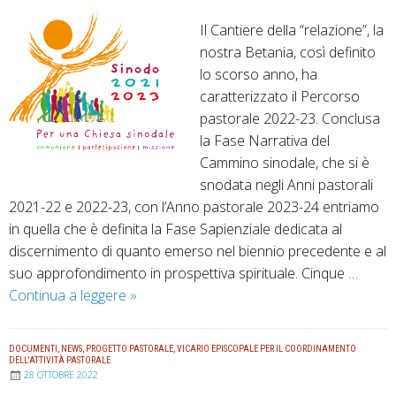
Il Cantiere della “relazione”, la
nostra Betania, così definito
lo scorso anno, ha
caratterizzato il Percorso
pastorale 2022-23. Conclusa
la Fase Narrativa del
Cammino sinodale, che si è
snodata negli Anni pastorali
2021-22 e 2022-23, con l’Anno pastorale 2023-24 entriamo
in quella che è definita la Fase Sapienziale dedicata al
discernimento di quanto emerso nel biennio precedente e al
suo approfondimento in prospettiva spirituale. Cinque …
Continua a leggere
…
»
C
o
DOCUMENTI
,
NEWS
,
PROGETTO PASTORALE
,
VICARIO EPISCOPALE PER IL COORDINAMENTO
n
DELL'ATTIVITÀ PASTORALE
28 OTTOBRE 2022
t