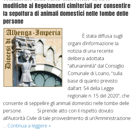
i
modifiche ai Regolamenti cimiteriali per consentire
n
la sepoltura di animali domestici nelle tombe delle
o
persone
”
…
È stata diffusa sugli
v
organi d’informazione la
e
notizia di una recente
r
delibera adottata
s
“all’unanimità” dal Consiglio
o
Comunale di Loano, “sulla
B
base di quanto previsto
e
dall’art. 54 della Legge
t
regionale n. 15 del 2020”, che
a
consente di seppellire gli animali domestici nelle tombe delle
n
persone. Si prende atto con il rispetto dovuto
i
all’Autorità Civile di tale provvedimento di un’Amministrazione
a
…
Continua a leggere
C
»
…
o