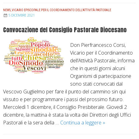
(
m
L
NEWS
,
VICARIO EPISCOPALE PER IL COORDINAMENTO DELL'ATTIVITÀ PASTORALE
u
5 DICEMBRE 2021
c
n
1
Convocazione del Consiglio Pastorale Diocesano
i
0
c
,
Don Pierfrancesco Corsi,
a
3
Vicario per il Coordinamento
t
8
dell’Attività Pastorale, informa
o
-
che in questi giorni alcuni
d
4
Organismi di partecipazione
e
2
sono stati convocati dal
l
)
Vescovo Guglielmo per fare il punto del cammino sin qui
l
:
vissuto e per programmare i passi del prossimo futuro.
a
P
Mercoledì 1 dicembre, il Consiglio Presbiterale. Giovedì 2
C
e
dicembre, la mattina è stata la volta dei Direttori degli Uffici
u
r
Pastorali e la sera della …
Continua a leggere
C
»
r
c
o
i
o
n
a