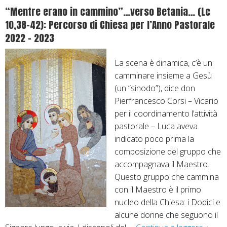
i
“Mentre erano in cammino”…verso Betania… (Lc
n
10,38-42): Percorso di Chiesa per l’Anno Pastorale
u
2022 – 2023
a
n
La scena è dinamica, c’è un
d
camminare insieme a Gesù
o
(un “sinodo”), dice don
i
Pierfrancesco Corsi – Vicario
l
per il coordinamento l’attività
C
pastorale – Luca aveva
a
indicato poco prima la
m
composizione del gruppo che
m
accompagnava il Maestro.
i
Questo gruppo che cammina
n
con il Maestro è il primo
o
nucleo della Chiesa: i Dodici e
…
alcune donne che seguono il