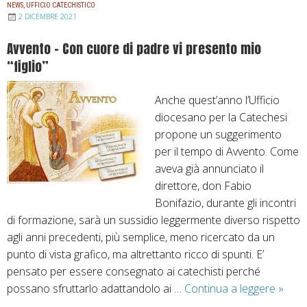
l
n
NEWS
,
UFFICIO CATECHISTICO
a
l
e
2 DICEMBRE 2021
o
m
i
m
P
Avvento – Con cuore di padre vi presento mio
m
o
o
a
“figlio”
i
P
d
s
n
a
i
t
Anche quest’anno l’Ufficio
o
s
f
o
diocesano per la Catechesi
s
t
i
r
propone un suggerimento
i
o
c
a
per il tempo di Avvento. Come
n
r
h
l
aveva già annunciato il
o
a
e
e
direttore, don Fabio
d
l
a
2
Bonifazio, durante gli incontri
a
e
i
0
di formazione, sarà un sussidio leggermente diverso rispetto
l
D
R
2
agli anni precedenti, più semplice, meno ricercato da un
e
i
e
2
punto di vista grafico, ma altrettanto ricco di spunti. E’
.
o
g
–
pensato per essere consegnato ai catechisti perché
Q
c
o
2
possano sfruttarlo adattandolo ai …
Continua a leggere
A
»
u
e
l
0
v
a