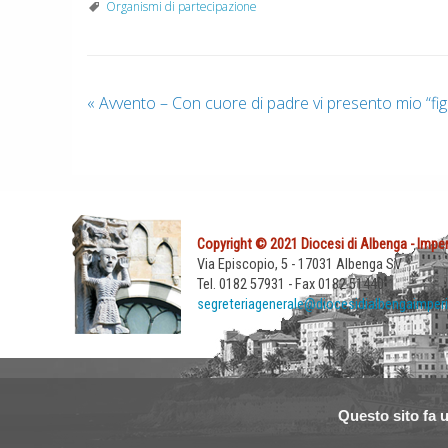
Organismi di partecipazione
«
Avvento – Con cuore di padre vi presento mio “figl
Copyright © 2021 Diocesi di Albenga - Imper
Via Episcopio, 5 - 17031 Albenga SV
Tel. 0182 57931 - Fax 0182 51440
segreteriagenerale@diocesidialbengaimperi
Questo sito fa u