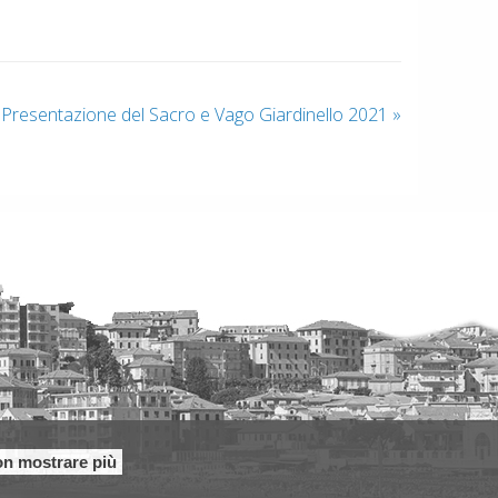
Presentazione del Sacro e Vago Giardinello 2021
»
n mostrare più