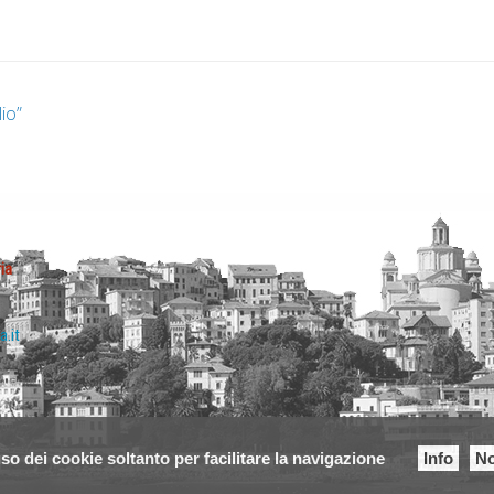
io”
ia
a.it
so dei cookie soltanto per facilitare la navigazione
Info
No