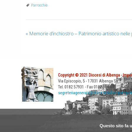
Parrocchie
«
Memorie d’inchiostro – Patrimonio artistico nelle 
Copyright © 2021 Diocesi di Albenga - Imper
Via Episcopio, 5 - 17031 Albenga SV
Tel. 0182 57931 - Fax 0182 51440
segreteriagenerale@diocesidialbengaimperi
Questo sito fa u