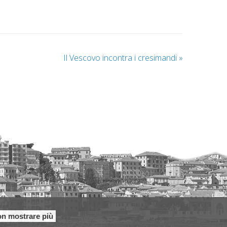
Il Vescovo incontra i cresimandi
»
n mostrare più