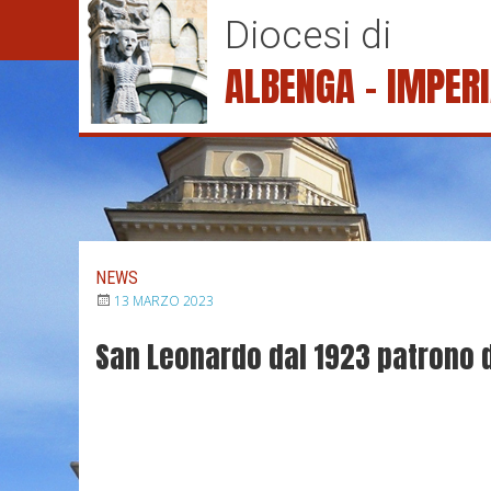
S
Diocesi di
k
i
ALBENGA – IMPER
p
t
o
c
o
n
t
e
NEWS
n
13 MARZO 2023
t
San Leonardo dal 1923 patrono d