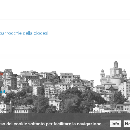
parrocchie della diocesi
ia
a.it
so dei cookie soltanto per facilitare la navigazione
Info
No