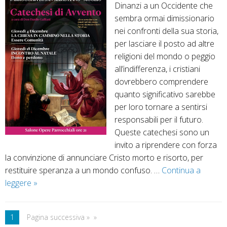
Dinanzi a un Occidente che
V
n
sembra ormai dimissionario
e
o
nei confronti della sua storia,
r
c
per lasciare il posto ad altre
e
o
religioni del mondo o peggio
z
n
all’indifferenza, i cristiani
z
M
dovrebbero comprendere
i
a
quanto significativo sarebbe
–
t
per loro tornare a sentirsi
“
t
responsabili per il futuro.
L
e
Queste catechesi sono un
e
o
invito a riprendere con forza
c
–
la convinzione di annunciare Cristo morto e risorto, per
o
T
restituire speranza a un mondo confuso. …
Continua a
n
e
leggere
C
»
f
r
a
e
z
t
s
o
1
Pagina successiva »
e
s
i