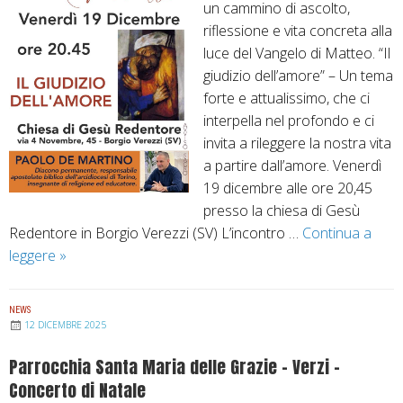
un cammino di ascolto,
n
a
riflessione e vita concreta alla
c
c
luce del Vangelo di Matteo. “Il
e
h
giudizio dell’amore” – Un tema
r
i
forte e attualissimo, che ci
t
e
interpella nel profondo e ci
o
s
invita a rileggere la nostra vita
d
a
a partire dall’amore. Venerdì
i
p
19 dicembre alle ore 20,45
N
a
presso la chiesa di Gesù
a
r
Redentore in Borgio Verezzi (SV) L’incontro …
Continua a
t
r
leggere
C
»
a
o
h
l
c
i
e
c
NEWS
e
n
12 DICEMBRE 2025
h
s
e
i
Parrocchia Santa Maria delle Grazie – Verzi –
a
l
a
Concerto di Natale
d
l
l