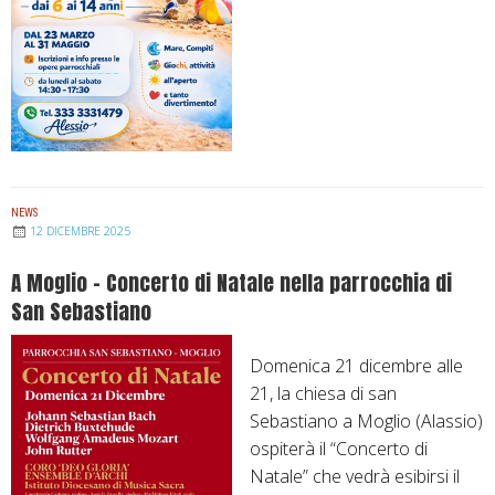
t
e
o
l
l
1
a
°
c
c
h
e
i
n
e
t
NEWS
12 DICEMBRE 2025
s
e
a
n
A Moglio – Concerto di Natale nella parrocchia di
d
a
San Sebastiano
i
r
S
i
Domenica 21 dicembre alle
a
o
21, la chiesa di san
n
d
Sebastiano a Moglio (Alassio)
G
e
ospiterà il “Concerto di
i
l
Natale” che vedrà esibirsi il
o
l