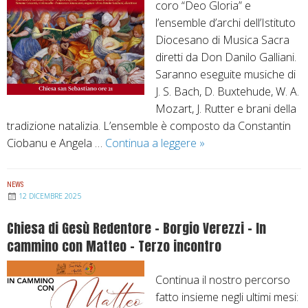
coro “Deo Gloria” e
r
a
l’ensemble d’archi dell’Istituto
g
c
Diocesano di Musica Sacra
i
o
diretti da Don Danilo Galliani.
o
n
Saranno eseguite musiche di
i
s
J. S. Bach, D. Buxtehude, W. A.
n
a
Mozart, J. Rutter e brani della
C
c
tradizione natalizia. L’ensemble è composto da Constantin
a
r
Ciobanu e Angela …
Continua a leggere
A
»
l
a
M
d
z
o
e
i
NEWS
g
12 DICEMBRE 2025
r
o
l
a
n
Chiesa di Gesù Redentore – Borgio Verezzi – In
i
r
e
cammino con Matteo – Terzo incontro
o
a
d
–
e
Continua il nostro percorso
C
l
fatto insieme negli ultimi mesi:
o
l