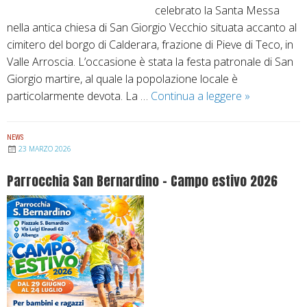
celebrato la Santa Messa
–
nella antica chiesa di San Giorgio Vecchio situata accanto al
F
cimitero del borgo di Calderara, frazione di Pieve di Teco, in
e
Valle Arroscia. L’occasione è stata la festa patronale di San
s
Giorgio martire, al quale la popolazione locale è
t
particolarmente devota. La …
Continua a leggere
R
»
a
i
d
a
i
NEWS
p
S
23 MARZO 2026
e
a
Parrocchia San Bernardino – Campo estivo 2026
r
n
t
N
a
i
a
c
l
o
c
l
u
a
l
n