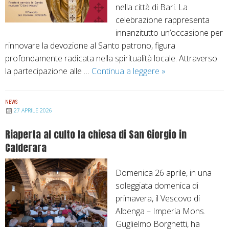
nella città di Bari. La
celebrazione rappresenta
innanzitutto un’occasione per
rinnovare la devozione al Santo patrono, figura
profondamente radicata nella spiritualità locale. Attraverso
la partecipazione alle …
Continua a leggere
D
»
i
a
NEWS
n
27 APRILE 2026
o
Riaperta al culto la chiesa di San Giorgio in
C
Calderara
a
s
Domenica 26 aprile, in una
t
soleggiata domenica di
e
primavera, il Vescovo di
l
Albenga – Imperia Mons.
l
Guglielmo Borghetti, ha
o