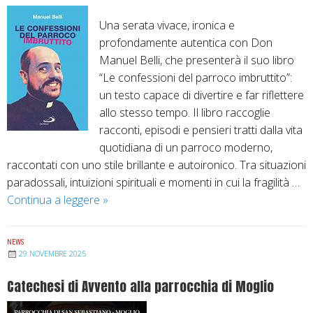
g
b
Una serata vivace, ironica e
i
a
profondamente autentica con Don
o
s
Manuel Belli, che presenterà il suo libro
V
t
“Le confessioni del parroco imbruttito”:
e
i
un testo capace di divertire e far riflettere
r
a
allo stesso tempo. Il libro raccoglie
e
n
racconti, episodi e pensieri tratti dalla vita
z
o
quotidiana di un parroco moderno,
z
raccontati con uno stile brillante e autoironico. Tra situazioni
i
paradossali, intuizioni spirituali e momenti in cui la fragilità …
–
Continua a leggere
B
»
I
o
n
r
c
NEWS
g
a
29 NOVEMBRE 2025
i
m
Catechesi di Avvento alla parrocchia di Moglio
o
m
–
i