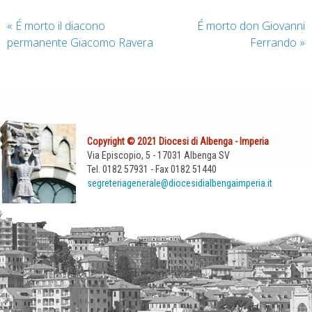
«
É morto il diacono
É morto don Giovanni
permanente Giacomo Ravera
Ferrando
»
Copyright © 2021 Diocesi di Albenga - Imperia
Via Episcopio, 5 - 17031 Albenga SV
Tel. 0182 57931 - Fax 0182 51440
segreteriagenerale@diocesidialbengaimperia.it