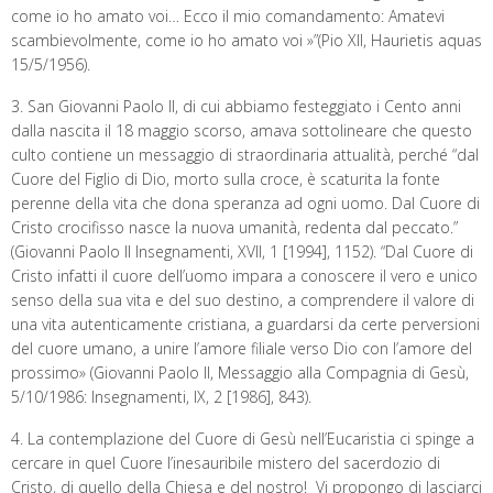
come io ho amato voi… Ecco il mio comandamento: Amatevi
scambievolmente, come io ho amato voi »”(Pio XII, Haurietis aquas
15/5/1956).
3. San Giovanni Paolo II, di cui abbiamo festeggiato i Cento anni
dalla nascita il 18 maggio scorso, amava sottolineare che questo
culto contiene un messaggio di straordinaria attualità, perché “dal
Cuore del Figlio di Dio, morto sulla croce, è scaturita la fonte
perenne della vita che dona speranza ad ogni uomo. Dal Cuore di
Cristo crocifisso nasce la nuova umanità, redenta dal peccato.”
(Giovanni Paolo II Insegnamenti, XVII, 1 [1994], 1152). “Dal Cuore di
Cristo infatti il cuore dell’uomo impara a conoscere il vero e unico
senso della sua vita e del suo destino, a comprendere il valore di
una vita autenticamente cristiana, a guardarsi da certe perversioni
del cuore umano, a unire l’amore filiale verso Dio con l’amore del
prossimo» (Giovanni Paolo II, Messaggio alla Compagnia di Gesù,
5/10/1986: Insegnamenti, IX, 2 [1986], 843).
4. La contemplazione del Cuore di Gesù nell’Eucaristia ci spinge a
cercare in quel Cuore l’inesauribile mistero del sacerdozio di
Cristo, di quello della Chiesa e del nostro! Vi propongo di lasciarci