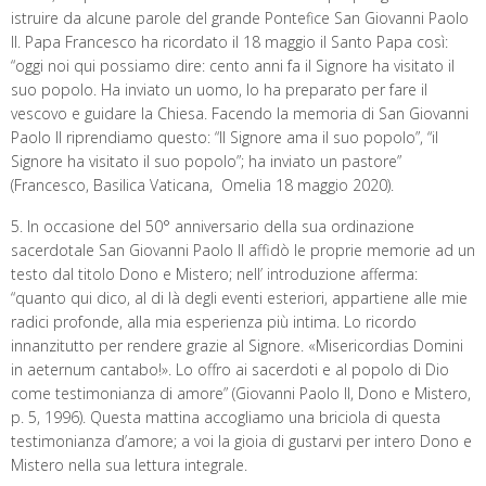
istruire da alcune parole del grande Pontefice San Giovanni Paolo
II. Papa Francesco ha ricordato il 18 maggio il Santo Papa così:
“oggi noi qui possiamo dire: cento anni fa il Signore ha visitato il
suo popolo. Ha inviato un uomo, lo ha preparato per fare il
vescovo e guidare la Chiesa. Facendo la memoria di San Giovanni
Paolo II riprendiamo questo: “Il Signore ama il suo popolo”, “il
Signore ha visitato il suo popolo”; ha inviato un pastore”
(Francesco, Basilica Vaticana, Omelia 18 maggio 2020).
5. In occasione del 50° anniversario della sua ordinazione
sacerdotale San Giovanni Paolo II affidò le proprie memorie ad un
testo dal titolo Dono e Mistero; nell’ introduzione afferma:
“quanto qui dico, al di là degli eventi esteriori, appartiene alle mie
radici profonde, alla mia esperienza più intima. Lo ricordo
innanzitutto per rendere grazie al Signore. «Misericordias Domini
in aeternum cantabo!». Lo offro ai sacerdoti e al popolo di Dio
come testimonianza di amore” (Giovanni Paolo II, Dono e Mistero,
p. 5, 1996). Questa mattina accogliamo una briciola di questa
testimonianza d’amore; a voi la gioia di gustarvi per intero Dono e
Mistero nella sua lettura integrale.