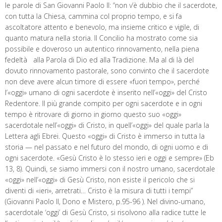
le parole di San Giovanni Paolo II: “non v’è dubbio che il sacerdote,
con tutta la Chiesa, cammina col proprio tempo, e si fa
ascoltatore attento e benevolo, ma insieme critico e vigile, di
quanto matura nella storia. Il Concilio ha mostrato come sia
possibile e doveroso un autentico rinnovamento, nella piena
fedeltà alla Parola di Dio ed alla Tradizione. Ma al di là del
dovuto rinnovamento pastorale, sono convinto che il sacerdote
non deve avere alcun timore di essere «fuori tempo», perché
l’«oggi» umano di ogni sacerdote è inserito nell’«oggi» del Cristo
Redentore. Il più grande compito per ogni sacerdote e in ogni
tempo è ritrovare di giorno in giorno questo suo «oggi»
sacerdotale nell’«oggi» di Cristo, in quell’«oggi» del quale parla la
Lettera agli Ebrei. Questo «oggi» di Cristo è immerso in tutta la
storia — nel passato e nel futuro del mondo, di ogni uomo e di
ogni sacerdote. «Gesù Cristo è lo stesso ieri e oggi e sempre» (Eb
13, 8). Quindi, se siamo immersi con il nostro umano, sacerdotale
«oggi» nell’«oggi» di Gesù Cristo, non esiste il pericolo che si
diventi di «ieri», arretrati… Cristo è la misura di tutti i tempi”
(Giovanni Paolo II, Dono e Mistero, p.95-96 ). Nel divino-umano,
sacerdotale ‘oggi’ di Gesù Cristo, si risolvono alla radice tutte le