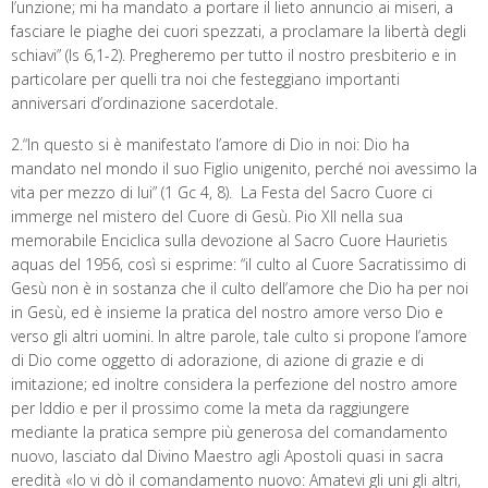
l’unzione; mi ha mandato a portare il lieto annuncio ai miseri, a
fasciare le piaghe dei cuori spezzati, a proclamare la libertà degli
schiavi” (Is 6,1-2). Pregheremo per tutto il nostro presbiterio e in
particolare per quelli tra noi che festeggiano importanti
anniversari d’ordinazione sacerdotale.
2.“In questo si è manifestato l’amore di Dio in noi: Dio ha
mandato nel mondo il suo Figlio unigenito, perché noi avessimo la
vita per mezzo di lui” (1 Gc 4, 8). La Festa del Sacro Cuore ci
immerge nel mistero del Cuore di Gesù. Pio XII nella sua
memorabile Enciclica sulla devozione al Sacro Cuore Haurietis
aquas del 1956, così si esprime: “il culto al Cuore Sacratissimo di
Gesù non è in sostanza che il culto dell’amore che Dio ha per noi
in Gesù, ed è insieme la pratica del nostro amore verso Dio e
verso gli altri uomini. In altre parole, tale culto si propone l’amore
di Dio come oggetto di adorazione, di azione di grazie e di
imitazione; ed inoltre considera la perfezione del nostro amore
per Iddio e per il prossimo come la meta da raggiungere
mediante la pratica sempre più generosa del comandamento
nuovo, lasciato dal Divino Maestro agli Apostoli quasi in sacra
eredità «Io vi dò il comandamento nuovo: Amatevi gli uni gli altri,