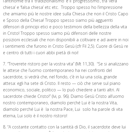
l’antinomie tra il ‘tradizionalismo’ e il ‘progressismo’, tra ‘vera
chiesa’ e ‘falsa chiesa’ etc etc. Troppo spesso ho l’impressione
che amiamo più le nostre idee sulla Chiesa che non il Cristo Capo
e Sposo della Chiesa! Troppo spesso siamo più agguerriti
difensori di principi etici e poco testimoni della bellezza della vita
in Cristo! Troppo spesso siamo più difensori delle nostre
posizioni ecclesiali che non disponibili a coltivare e ad avere in noi
i sentimenti che furono in Cristo Gesù (cfr Fil 2,5). Cuore di Gesù re
e centro di tutti i cuori abbi pietà di noi!
7. “Troverete ristoro per la vostra vita” (Mt 11,30). “Se si analizzano
le attese che l’uomo contemporaneo ha nei confronti del
sacerdote, si vedrà che, nel fondo, c’è in lui una sola, grande
attesa: egli ha sete di Cristo. Il resto — ciò che serve sul piano
economico, sociale, politico — lo può chiedere a tanti altri. Al
sacerdote chiede Cristo!” (Ivi, p. 96). Diamo Gesù Cristo all’uomo
nostro contemporaneo, diamolo perché Lui è la nostra Vita,
diamolo perché Lui è la nostra Pace, Lui solo ha parole di vita
eterna, Lui solo è il nostro ristoro!
8. “A costante contatto con la santità di Dio, il sacerdote deve lui