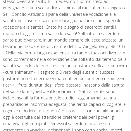
stesso diventare santo. È il medesimo suo ministero ad
impegnarlo in una scelta di vita ispirata al radicalismo evangelico…
Se il Concilio Vaticano II parla della universale vocazione alla
santità, nel caso del sacerdote bisogna parlare di una speciale
vocazione alla santità. Cristo ha bisogno di sacerdoti santi! Il
mondo di oggi reclama sacerdoti santi! Soltanto un sacerdote
santo può diventare, in un mondo sempre più secolarizzato, un
testimone trasparente di Cristo e del suo Vangelo. (Ivi, p. 98-101)
…Nella mia ormai lunga esperienza, tra tante situazioni diverse, mi
sono confermato nella convinzione che soltanto dal terreno della
santità sacerdotale può crescere una pastorale efficace, una vera
«cura animarum». Il segreto più vero degli autentici successi
pastorali non sta nei mezzi materiali, ed ancor meno nei «mezzi
ricchi». I frutti duraturi degli sforzi pastorali nascono dalla santità
del sacerdote. Questo è il fondamento! Naturalmente sono
indispensabili la formazione, lo studio, l’aggiornamento; una
preparazione insomma adeguata, che renda capaci di cogliere le
urgenze e di definire le priorità pastorali. Una ineludibile priorità
oggi è costituita dall’attenzione preferenziale per i poveri, gli
emarginati, gli immigrati. Per essi il sacerdote deve essere
veramente un «padre». Indispensabili sono certo anche i mezzi