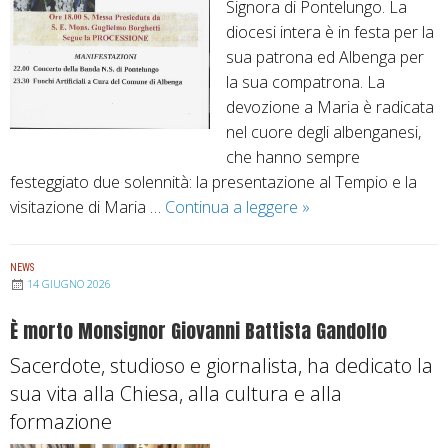
Signora di Pontelungo. La
g
diocesi intera è in festa per la
e
sua patrona ed Albenga per
r
la sua compatrona. La
o
devozione a Maria è radicata
M
nel cuore degli albenganesi,
a
che hanno sempre
r
festeggiato due solennità: la presentazione al Tempio e la
i
visitazione di Maria …
Continua a leggere
A
»
n
l
o
b
n
NEWS
e
u
14 GIUGNO 2026
n
o
È morto Monsignor Giovanni Battista Gandolfo
g
v
a
o
Sacerdote, studioso e giornalista, ha dedicato la
i
P
sua vita alla Chiesa, alla cultura e alla
n
r
formazione
f
e