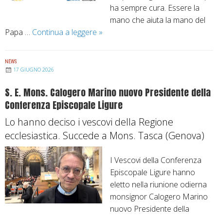
ha sempre cura. Essere la
mano che aiuta la mano del
Papa …
Continua a leggere
O
»
b
o
NEWS
l
17 GIUGNO 2026
o
S. E. Mons. Calogero Marino nuovo Presidente della
d
Conferenza Episcopale Ligure
i
S
Lo hanno deciso i vescovi della Regione
a
ecclesiastica. Succede a Mons. Tasca (Genova)
n
P
I Vescovi della Conferenza
i
Episcopale Ligure hanno
e
eletto nella riunione odierna
t
monsignor Calogero Marino
r
nuovo Presidente della
o