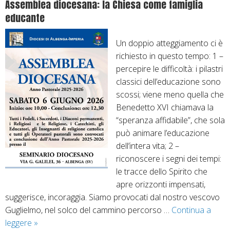
Assemblea diocesana: la Chiesa come famiglia
i
a
m
educante
c
c
o
a
e
c
Un doppio atteggiamento ci è
7
r
o
richiesto in questo tempo: 1 –
g
d
n
percepire le difficoltà: i pilastri
i
o
i
classici dell’educazione sono
u
t
l
scossi; viene meno quella che
g
a
R
Benedetto XVI chiamava la
n
l
i
“speranza affidabile”, che sola
o
e
n
può animare l’educazione
–
n
dell’intera vita; 2 –
S
o
riconoscere i segni dei tempi:
o
v
le tracce dello Spirito che
l
a
apre orizzonti impensati,
e
m
suggerisce, incoraggia. Siamo provocati dal nostro vescovo
n
e
Guglielmo, nel solco del cammino percorso …
Continua a
n
n
leggere
A
»
i
t