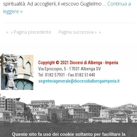
spiritualità. Ad accoglierli, il vescovo Guglielmo …
Continua a
l
i
leggere
U
»
a
n
n
C
C
g
h
a
« Pagina precedente
Pagina successiva »
i
i
t
o
e
t
r
s
e
n
a
d
Copyright © 2021 Diocesi di Albenga - Imperia
o
c
r
Via Episcopio, 5 - 17031 Albenga SV
d
o
a
Tel. 0182 57931 - Fax 0182 51440
i
m
l
segreteriagenerale@diocesidialbengaimperia.it
f
e
e
r
f
a
a
a
d
t
m
A
e
i
l
r
g
b
n
l
e
Questo sito fa uso dei cookie soltanto per facilitare la