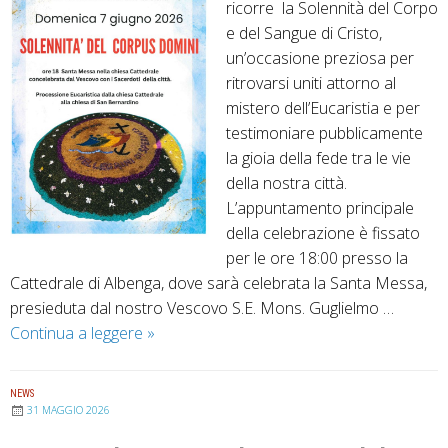
l
ricorre la Solennità del Corpo
o
l
e del Sangue di Cristo,
d
a
un’occasione preziosa per
e
S
ritrovarsi uniti attorno al
l
a
mistero dell’Eucaristia e per
V
n
testimoniare pubblicamente
e
t
la gioia della fede tra le vie
s
i
della nostra città.
c
f
L’appuntamento principale
o
i
della celebrazione è fissato
v
c
per le ore 18:00 presso la
o
Cattedrale di Albenga, dove sarà celebrata la Santa Messa,
a
G
presieduta dal nostro Vescovo S.E. Mons. Guglielmo …
z
u
Continua a leggere
D
»
i
g
o
o
l
m
n
i
NEWS
e
e
e
31 MAGGIO 2026
n
S
l