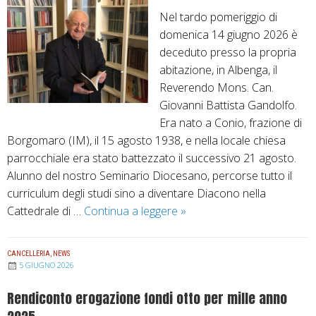
e
s
Nel tardo pomeriggio di
s
i
domenica 14 giugno 2026 è
t
d
deceduto presso la propria
a
e
abitazione, in Albenga, il
p
n
Reverendo Mons. Can.
e
t
Giovanni Battista Gandolfo.
r
e
Era nato a Conio, frazione di
l
d
Borgomaro (IM), il 15 agosto 1938, e nella locale chiesa
a
e
parrocchiale era stato battezzato il successivo 21 agosto.
S
l
Alunno del nostro Seminario Diocesano, percorse tutto il
o
l
curriculum degli studi sino a diventare Diacono nella
l
a
Cattedrale di …
Continua a leggere
È
»
e
C
m
n
o
o
n
n
CANCELLERIA
,
NEWS
r
5 GIUGNO 2026
i
f
t
t
e
Rendiconto erogazione fondi otto per mille anno
o
à
r