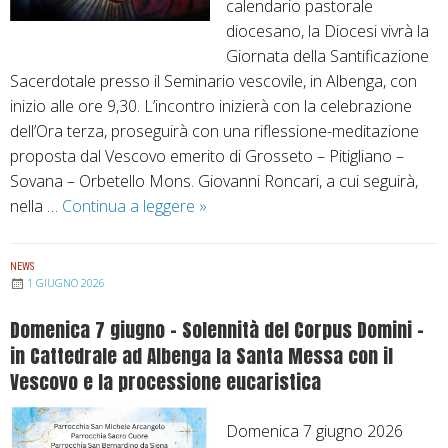
calendario pastorale
e
diocesano, la Diocesi vivrà la
r
Giornata della Santificazione
ò
Sacerdotale presso il Seminario vescovile, in Albenga, con
o
inizio alle ore 9,30. L’incontro inizierà con la celebrazione
r
dell’Ora terza, proseguirà con una riflessione-meditazione
f
proposta dal Vescovo emerito di Grosseto – Pitigliano –
a
Sovana – Orbetello Mons. Giovanni Roncari, a cui seguirà,
n
nella …
Continua a leggere
G
»
i
i
”
o
–
NEWS
r
I
1 GIUGNO 2026
n
n
Domenica 7 giugno – Solennità del Corpus Domini –
a
c
in Cattedrale ad Albenga la Santa Messa con il
t
o
Vescovo e la processione eucaristica
a
n
d
t
e
Domenica 7 giugno 2026
r