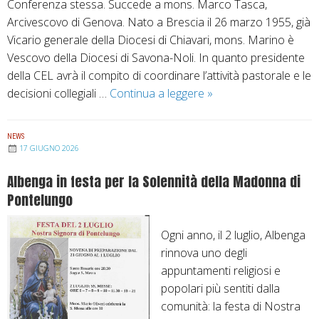
Conferenza stessa. Succede a mons. Marco Tasca,
Arcivescovo di Genova. Nato a Brescia il 26 marzo 1955, già
Vicario generale della Diocesi di Chiavari, mons. Marino è
Vescovo della Diocesi di Savona-Noli. In quanto presidente
della CEL avrà il compito di coordinare l’attività pastorale e le
decisioni collegiali …
Continua a leggere
S
»
.
E
NEWS
.
17 GIUGNO 2026
M
Albenga in festa per la Solennità della Madonna di
o
Pontelungo
n
s
Ogni anno, il 2 luglio, Albenga
.
rinnova uno degli
C
appuntamenti religiosi e
a
popolari più sentiti dalla
l
comunità: la festa di Nostra
o