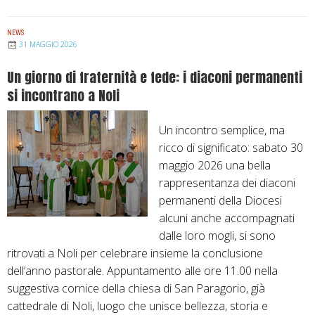
s
t
o
s
à
n
NEWS
e
d
e
31 MAGGIO 2026
m
e
l
Un giorno di fraternità e fede: i diaconi permanenti
b
l
l
si incontrano a Noli
l
C
o
e
o
S
Un incontro semplice, ma
a
r
p
ricco di significato: sabato 30
d
p
i
maggio 2026 una bella
i
u
r
rappresentanza dei diaconi
o
s
i
permanenti della Diocesi
c
D
t
alcuni anche accompagnati
e
o
o
dalle loro mogli, si sono
s
m
ritrovati a Noli per celebrare insieme la conclusione
a
i
dell’anno pastorale. Appuntamento alle ore 11.00 nella
n
n
suggestiva cornice della chiesa di San Paragorio, già
a
i
cattedrale di Noli, luogo che unisce bellezza, storia e
:
–