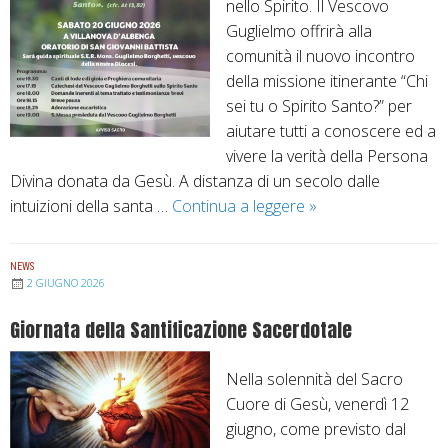
a
nello Spirito. Il Vescovo
e
r
t
Guglielmo offrirà alla
l
e
t
comunità il nuovo incontro
u
i
della missione itinerante “Chi
n
s
sei tu o Spirito Santo?” per
g
t
aiutare tutti a conoscere ed a
o
a
vivere la verità della Persona
G
Divina donata da Gesù. A distanza di un secolo dalle
a
intuizioni della santa …
Continua a leggere
“
»
n
N
d
o
NEWS
o
n
2 GIUGNO 2026
l
v
Giornata della Santificazione Sacerdotale
f
i
o
l
Nella solennità del Sacro
a
Cuore di Gesù, venerdì 12
s
giugno, come previsto dal
c