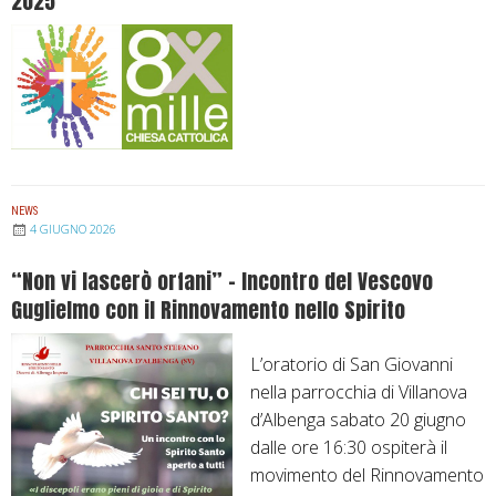
2025
M
d
e
o
e
n
n
l
z
s
l
a
i
a
E
g
M
p
n
a
i
o
d
s
NEWS
r
4 GIUGNO 2026
o
c
G
n
o
“Non vi lascerò orfani” – Incontro del Vescovo
i
n
p
Guglielmo con il Rinnovamento nello Spirito
o
a
a
v
d
l
a
L’oratorio di San Giovanni
i
e
n
nella parrocchia di Villanova
P
L
n
d’Albenga sabato 20 giugno
o
i
i
dalle ore 16:30 ospiterà il
n
g
B
movimento del Rinnovamento
t
u