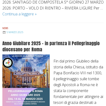
2026: SANTIAGO DE COMPOSTELA 5° GIORNO 27 MARZO
2026: PORTO – VOLO DI RIENTRO – RIVIERA LIGURE Per …
Continua a leggere
P
»
e
l
NEWS
l
5 MARZO 2025
e
Anno Giubilare 2025 – in partenza il Pellegrinaggio
g
diocesano per Roma
r
i
Fin dal primo Giubileo della
n
storia della Chiesa, istituito da
a
Papa Bonifacio VIII nel 1300,
g
il pellegrinaggio sulle tombe
g
degli Apostoli a Roma ne è
i
stata la componente
a
fondamentale per attingere ai
F
tesori di grazia destinati a
a