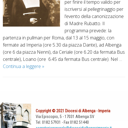
per finire il tempo valido per
a
a
e
iscriversi al pellegrinaggio per
n
d
s
l’evento della canonizzazione
e
i
i
di Madre Rubatto. Il
l
p
d
programma prevede: la
l
a
i
partenza in pullman per Roma, dal 13 al 15 maggio, con
’
c
A
fermate ad Imperia (ore 5.30 da piazza Dante), ad Albenga
A
e
l
(ore 6 da piazza Nenni), da Ceriale (ore 6.20 da fermata Bus
l
a
b
centrale), Loano (ore 6.45 da fermata Bus centrale). Nel …
t
l
e
Continua a leggere
P
»
a
l
n
e
L
a
g
l
a
V
a
P
l
n
e
-
o
e
g
r
I
s
g
a
g
m
t
r
p
i
p
Copyright © 2021 Diocesi di Albenga - Imperia
N
i
i
n
Via Episcopio, 5 - 17031 Albenga SV
e
a
Tel. 0182 57931 - Fax 0182 51440
n
e
e
r