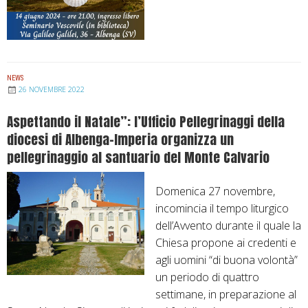
P
e
l
l
e
NEWS
26 NOVEMBRE 2022
g
r
Aspettando il Natale”: l’Ufficio Pellegrinaggi della
i
diocesi di Albenga-Imperia organizza un
n
pellegrinaggio al santuario del Monte Calvario
a
g
Domenica 27 novembre,
g
incomincia il tempo liturgico
i
dell’Avvento durante il quale la
o
Chiesa propone ai credenti e
d
agli uomini “di buona volontà”
i
un periodo di quattro
o
settimane, in preparazione al
c