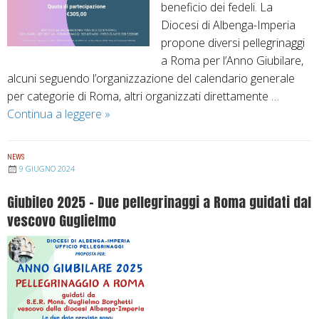
beneficio dei fedeli. La
t
Diocesi di Albenga-Imperia
i
propone diversi pellegrinaggi
m
a Roma per l’Anno Giubilare,
a
alcuni seguendo l’organizzazione del calendario generale
e
per categorie di Roma, altri organizzati direttamente …
S
Continua a leggere
A
»
a
n
n
n
t
NEWS
o
i
9 GIUGNO 2024
G
a
Giubileo 2025 – Due pellegrinaggi a Roma guidati dal
i
g
vescovo Guglielmo
u
o
b
d
i
e
l
C
a
o
r
m