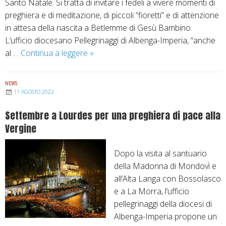
Santo Natale. Si tratta di invitare i fedeli a vivere momenti di
e
preghiera e di meditazione, di piccoli “fioretti” e di attenzione
s
in attesa della nascita a Betlemme di Gesù Bambino.
a
L’ufficio diocesano Pellegrinaggi di Albenga-Imperia, “anche
n
al …
Continua a leggere
A
»
o
s
p
p
e
NEWS
e
11 AGOSTO 2022
r
t
R
Settembre a Lourdes per una preghiera di pace alla
t
o
Vergine
a
m
n
a
Dopo la visita al santuario
d
della Madonna di Mondovì e
o
all’Alta Langa con Bossolasco
i
e a La Morra, l’ufficio
l
pellegrinaggi della diocesi di
N
Albenga-Imperia propone un
a