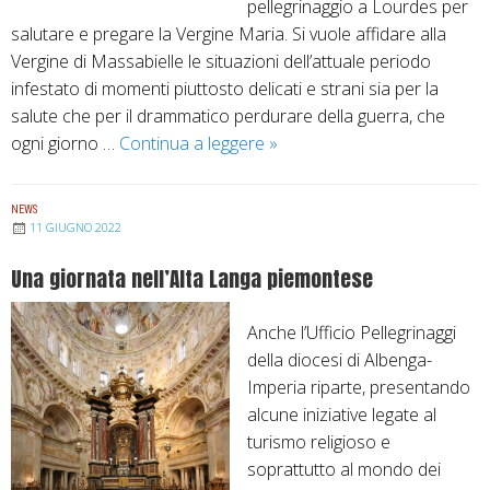
pellegrinaggio a Lourdes per
t
salutare e pregare la Vergine Maria. Si vuole affidare alla
a
Vergine di Massabielle le situazioni dell’attuale periodo
l
infestato di momenti piuttosto delicati e strani sia per la
e
salute che per il drammatico perdurare della guerra, che
”
ogni giorno …
Continua a leggere
S
»
:
e
l
t
’
NEWS
t
U
11 GIUGNO 2022
e
ff
Una giornata nell’Alta Langa piemontese
m
i
b
c
Anche l’Ufficio Pellegrinaggi
r
i
della diocesi di Albenga-
e
o
Imperia riparte, presentando
a
P
alcune iniziative legate al
L
e
turismo religioso e
o
l
soprattutto al mondo dei
u
l