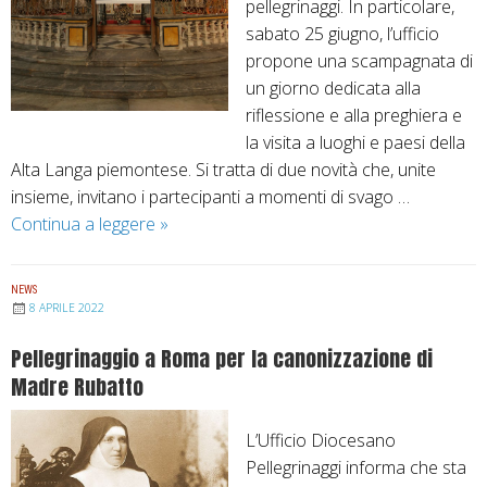
pellegrinaggi. In particolare,
r
e
sabato 25 giugno, l’ufficio
d
g
propone una scampagnata di
e
r
un giorno dedicata alla
s
i
riflessione e alla preghiera e
p
n
la visita a luoghi e paesi della
e
a
Alta Langa piemontese. Si tratta di due novità che, unite
r
g
insieme, invitano i partecipanti a momenti di svago …
u
g
Continua a leggere
U
»
n
i
n
a
d
a
p
e
NEWS
g
r
l
8 APRILE 2022
i
e
l
Pellegrinaggio a Roma per la canonizzazione di
o
g
a
Madre Rubatto
r
h
d
n
i
i
L’Ufficio Diocesano
a
e
o
Pellegrinaggi informa che sta
t
r
c