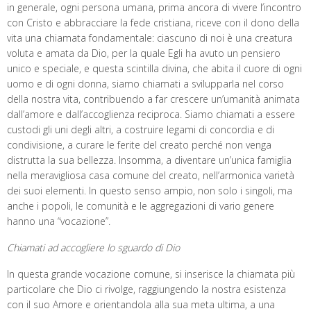
in generale, ogni persona umana, prima ancora di vivere l’incontro
con Cristo e abbracciare la fede cristiana, riceve con il dono della
vita una chiamata fondamentale: ciascuno di noi è una creatura
voluta e amata da Dio, per la quale Egli ha avuto un pensiero
unico e speciale, e questa scintilla divina, che abita il cuore di ogni
uomo e di ogni donna, siamo chiamati a svilupparla nel corso
della nostra vita, contribuendo a far crescere un’umanità animata
dall’amore e dall’accoglienza reciproca. Siamo chiamati a essere
custodi gli uni degli altri, a costruire legami di concordia e di
condivisione, a curare le ferite del creato perché non venga
distrutta la sua bellezza. Insomma, a diventare un’unica famiglia
nella meravigliosa casa comune del creato, nell’armonica varietà
dei suoi elementi. In questo senso ampio, non solo i singoli, ma
anche i popoli, le comunità e le aggregazioni di vario genere
hanno una “vocazione”.
Chiamati ad accogliere lo sguardo di Dio
In questa grande vocazione comune, si inserisce la chiamata più
particolare che Dio ci rivolge, raggiungendo la nostra esistenza
con il suo Amore e orientandola alla sua meta ultima, a una