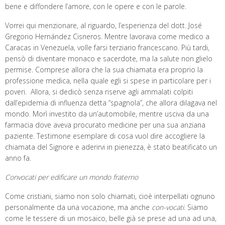
bene e diffondere l’amore, con le opere e con le parole.
Vorrei qui menzionare, al riguardo, l’esperienza del dott. José
Gregorio Hernández Cisneros. Mentre lavorava come medico a
Caracas in Venezuela, volle farsi terziario francescano. Più tardi,
pensò di diventare monaco e sacerdote, ma la salute non glielo
permise. Comprese allora che la sua chiamata era proprio la
professione medica, nella quale egli si spese in particolare per i
poveri. Allora, si dedicò senza riserve agli ammalati colpiti
dall’epidemia di influenza detta “spagnola”, che allora dilagava nel
mondo. Morì investito da un’automobile, mentre usciva da una
farmacia dove aveva procurato medicine per una sua anziana
paziente. Testimone esemplare di cosa vuol dire accogliere la
chiamata del Signore e aderirvi in pienezza, è stato beatificato un
anno fa.
Convocati per edificare un mondo fraterno
Come cristiani, siamo non solo chiamati, cioè interpellati ognuno
personalmente da una vocazione, ma anche
con-vocati
. Siamo
come le tessere di un mosaico, belle già se prese ad una ad una,