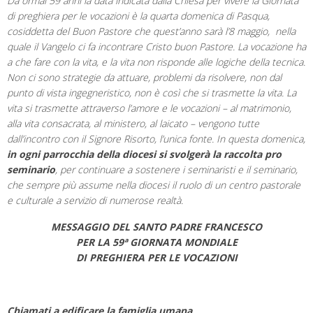
Da ormai 59 anni la data indicata dalla Chiesa per vivere la Giornata
di preghiera per le vocazioni è la quarta domenica di Pasqua,
cosiddetta del Buon Pastore che quest’anno sarà l’8 maggio, nella
quale il Vangelo ci fa incontrare Cristo buon Pastore. La vocazione ha
a che fare con la vita, e la vita non risponde alle logiche della tecnica.
Non ci sono strategie da attuare, problemi da risolvere, non dal
punto di vista ingegneristico, non è così che si trasmette la vita. La
vita si trasmette attraverso l’amore e le vocazioni – al matrimonio,
alla vita consacrata, al ministero, al laicato – vengono tutte
dall’incontro con il Signore Risorto, l’unica fonte. In questa domenica,
in ogni parrocchia della diocesi si svolgerà la raccolta pro
seminario
, per continuare a sostenere i seminaristi e il seminario,
che sempre più assume nella diocesi il ruolo di un centro pastorale
e culturale a servizio di numerose realtà.
MESSAGGIO DEL SANTO PADRE FRANCESCO
PER LA 59ª GIORNATA MONDIALE
DI PREGHIERA PER LE VOCAZIONI
Chiamati a edificare la famiglia umana