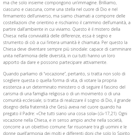
ma che solo insieme compongono un’immagine. Brilliamo,
ciascuno e ciascuna, come una stella nel cuore di Dio e nel
firmamento dell’universo, ma siamo chiamati a comporre delle
costellazioni che orientino e rischiarino il cammino dell’umanità, a
partire dall’ambiente in cui viviamo. Questo è il mistero della
Chiesa: nella convivialità delle differenze, essa è segno e
strumento di ciò a cui l’intera umanità è chiamata. Per questo la
Chiesa deve diventare sempre più sinodale: capace di camminare
unita nell’armonia delle diversità, in cui tutti hanno un loro
apporto da dare e possono partecipare attivamente.
Quando parliamo di “vocazione”, pertanto, si tratta non solo di
scegliere questa o quella forma di vita, di votare la propria
esistenza a un determinato ministero o di seguire il fascino del
carisma di una famiglia religiosa o di un movimento o di una
comunità ecclesiale; si tratta di realizzare il sogno di Dio, il grande
disegno della fraternità che Gesù aveva nel cuore quando ha
pregato il Padre: «Che tutti siano una cosa sola» (
Gv
17,21). Ogni
vocazione nella Chiesa, e in senso ampio anche nella società,
concorre a un obiettivo comune: far risuonare tra gli uomini e le
donne quell’armonia dei molti e differenti doni che solo lo Spirito