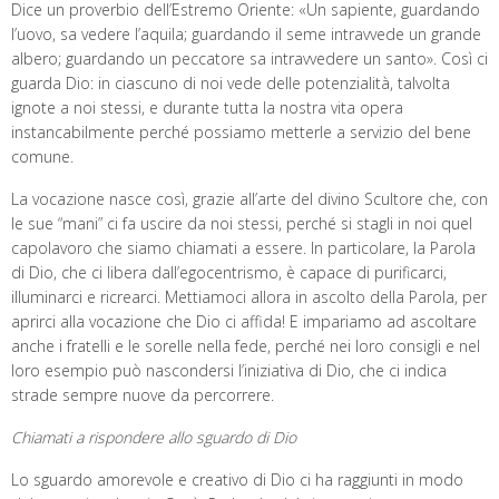
Dice un proverbio dell’Estremo Oriente: «Un sapiente, guardando
l’uovo, sa vedere l’aquila; guardando il seme intravvede un grande
albero; guardando un peccatore sa intravvedere un santo». Così ci
guarda Dio: in ciascuno di noi vede delle potenzialità, talvolta
ignote a noi stessi, e durante tutta la nostra vita opera
instancabilmente perché possiamo metterle a servizio del bene
comune.
La vocazione nasce così, grazie all’arte del divino Scultore che, con
le sue “mani” ci fa uscire da noi stessi, perché si stagli in noi quel
capolavoro che siamo chiamati a essere. In particolare, la Parola
di Dio, che ci libera dall’egocentrismo, è capace di purificarci,
illuminarci e ricrearci. Mettiamoci allora in ascolto della Parola, per
aprirci alla vocazione che Dio ci affida! E impariamo ad ascoltare
anche i fratelli e le sorelle nella fede, perché nei loro consigli e nel
loro esempio può nascondersi l’iniziativa di Dio, che ci indica
strade sempre nuove da percorrere.
Chiamati a rispondere allo sguardo di Dio
Lo sguardo amorevole e creativo di Dio ci ha raggiunti in modo