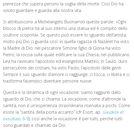
pienezza che supera persino la soglia della morte. Così Dio ha
voluto guardare e guarda alla nostra vita.
Si attribuiscono a Michelangelo Buonarroti queste parole: «Ogni
blocco di pietra ha al suo interno una statua ed è compito dello
scultore scoprirla». Se questo può essere lo sguardo dell’artista,
molto più Dio ci guarda così: in quella ragazza di Nazaret ha visto
la Madre di Dio; nel pescatore Simone figlio di Giona ha visto
Pietro, la roccia sulla quale edificare la sua Chiesa; nel pubblicano
Levi ha ravvisato l’apostolo ed evangelista Matteo; in Saulo, duro
persecutore dei cristiani, ha visto Paolo, l’apostolo delle genti.
Sempre il suo sguardo d’amore ci raggiunge, ci tocca, ci libera e ci
trasforma facendoci diventare persone nuove.
Questa è la dinamica di ogni vocazione: siamo raggiunti dallo
sguardo di Dio, che ci chiama. La vocazione, come d’altronde la
santità, non è un’esperienza straordinaria riservata a pochi. Come
esiste la “santità della porta accanto” (cfr Esort. ap.
Gaudete et
exsultate
, 6-9
), così anche la vocazione è per tutti, perché tutti
sono guardati e chiamati da Dio.