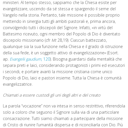
ministeri. Al tempo stesso, sappiamo che la Chiesa esiste per
evangelizzare, uscendo da sé stessa e spargendo il seme del
Vangelo nella storia. Pertanto, tale missione è possibile proprio
mettendo in sinergia tutti gli ambiti pastorali e, prima ancora,
coinvolgendo tutti i discepoli del Signore. Infatti, «in virtù del
Battesimo ricevuto, ogni membro del Popolo di Dio è diventato
discepolo missionario (cfr
Mt
28,19). Ciascun battezzato,
qualunque sia la sua funzione nella Chiesa e il grado di istruzione
della sua fede, è un soggetto attivo di evangelizzazione» (Esort.
ap.
Evangelii gaudium
, 120
). Bisogna guardarsi dalla mentalità che
separa preti e laici, considerando protagonisti i primi ed esecutori
i secondi, e portare avanti la missione cristiana come unico
Popolo di Dio, laici e pastori insieme. Tutta la Chiesa è comunità
evangelizzatrice.
Chiamati a essere custodi gli uni degli altri e del creato
La parola “vocazione” non va intesa in senso restrittivo, riferendola
solo a coloro che seguono il Signore sulla via di una particolare
consacrazione. Tutti siamo chiamati a partecipare della missione
di Cristo di riunire l’umanità dispersa e di riconciliarla con Dio. Più