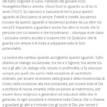
del tutto singolare in Gesù. Parlando del giovane ricco,
l’evangelista Marco annota: «Gesù fissò lo sguardo su di lui, lo
amò» (10,21). Su ciascuno e ciascuna di noi si posa questo
sguardo di Gesù pieno di amore. Fratelli e sorelle, lasciamoci
toccare da questo sguardo e lasciamoci portare da Lui oltre noi
stessi! E impariamo a guardarci anche l’un altro in modo che le
persone con cui viviamo e che incontriamo – chiunque esse siano
– possano sentirsi accolte e scoprire che c’è Qualcuno che le
guarda con amore e le invita a sviluppare tutte le loro
potenzialità.
La nostra vita cambia, quando accogliamo questo sguardo. Tutto
diventa un dialogo vocazionale, tra noi e il Signore, ma anche tra
noi e gli altri. Un dialogo che, vissuto in profondità, ci fa
diventare
sempre più quelli che siamo
: nella vocazione al sacerdozio
ordinato, per essere strumento della grazia e della misericordia di
Cristo; nella vocazione alla vita consacrata, per essere lode di Dio
e profezia di nuova umanità; nella vocazione al matrimonio, per
essere dono reciproco e generatori ed educatori della vita. In
generale, in ogni vocazione e ministero nella Chiesa, che ci chiama
a guardare gli altri e il mondo con gli occhi di Dio, per servire il