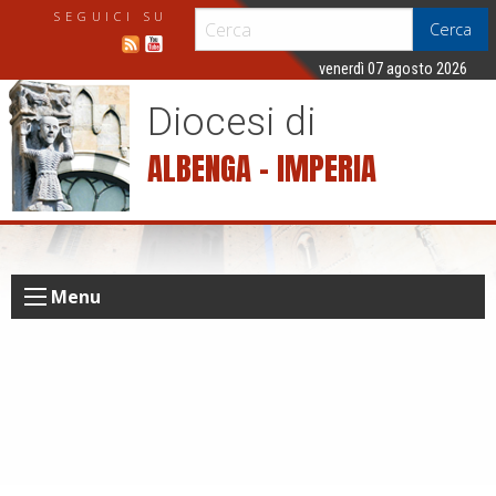
S
SEGUICI SU
Cerca
k
i
venerdì 07 agosto 2026
p
Diocesi di
t
o
ALBENGA – IMPERIA
c
o
n
t
e
Menu
n
t