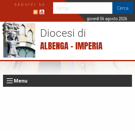
S
SEGUICI SU
Cerca
k
i
giovedì 06 agosto 2026
p
Diocesi di
t
o
ALBENGA – IMPERIA
c
o
n
t
e
Menu
n
t