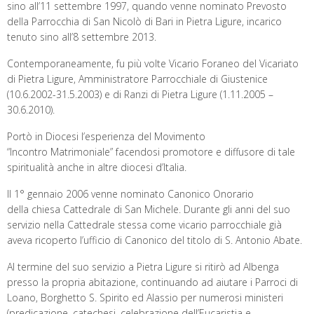
sino all’11 settembre 1997, quando venne nominato Prevosto
della Parrocchia di San Nicolò di Bari in Pietra Ligure, incarico
tenuto sino all’8 settembre 2013.
Contemporaneamente, fu più volte Vicario Foraneo del Vicariato
di Pietra Ligure, Amministratore Parrocchiale di Giustenice
(10.6.2002-31.5.2003) e di Ranzi di Pietra Ligure (1.11.2005 –
30.6.2010).
Portò in Diocesi l’esperienza del Movimento
“Incontro Matrimoniale” facendosi promotore e diffusore di tale
spiritualità anche in altre diocesi d’Italia.
Il 1° gennaio 2006 venne nominato Canonico Onorario
della chiesa Cattedrale di San Michele. Durante gli anni del suo
servizio nella Cattedrale stessa come vicario parrocchiale già
aveva ricoperto l’ufficio di Canonico del titolo di S. Antonio Abate.
Al termine del suo servizio a Pietra Ligure si ritirò ad Albenga
presso la propria abitazione, continuando ad aiutare i Parroci di
Loano, Borghetto S. Spirito ed Alassio per numerosi ministeri
(predicazione, catechesi, celebrazione dell’Eucaristia e