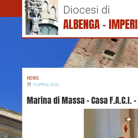
S
Diocesi di
k
i
ALBENGA – IMPER
p
t
o
c
o
n
t
e
NEWS
n
16 APRILE 2026
t
Marina di Massa – Casa F.A.C.I. 