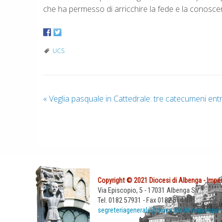
che ha permesso di arricchire la fede e la conoscen
UCS
«
Veglia pasquale in Cattedrale: tre catecumeni ent
Copyright © 2021 Diocesi di Albenga - Imper
Via Episcopio, 5 - 17031 Albenga SV
Tel. 0182 57931 - Fax 0182 51440
segreteriagenerale@diocesidialbengaimperi