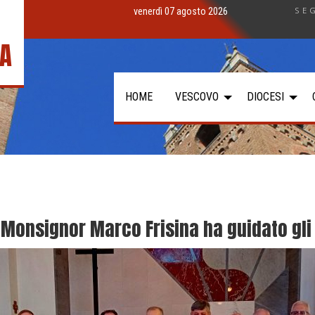
SE
venerdì 07 agosto 2026
IA
HOME
VESCOVO
DIOCESI
– Monsignor Marco Frisina ha guidato gli 