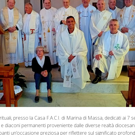
ituali, presso la Casa F.A.C.I. di Marina di Massa, dedicati ai 7 
osi e diaconi permanenti proveniente dalle diverse realtà diocesan
panti un’occasione preziosa per riflettere sul significato pro