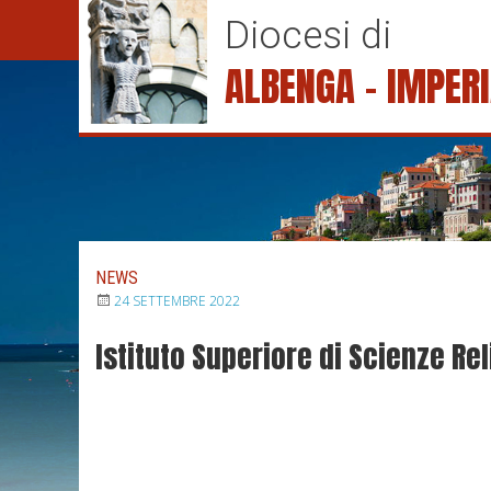
S
Diocesi di
k
i
ALBENGA – IMPER
p
t
o
c
o
n
t
e
NEWS
n
24 SETTEMBRE 2022
t
Istituto Superiore di Scienze R