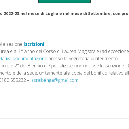
2022-23 nel mese di Luglio e nel mese di Settembre, con proro
ella sezione
Iscrizioni
 Laurea e al 1° anno del Corso di Laurea Magistrale (ad eccezio
elativa documentazione
presso la Segreteria di riferimento.
riennio e 2° del Biennio di Specializzazione) incluse le iscrizion
imento e della sede, unitamente alla copia del bonifico relativo al
l. 0182 555232 –
issralbenga@gmail.com