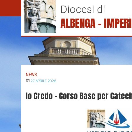
S
Diocesi di
k
i
ALBENGA – IMPER
p
t
o
c
o
n
t
e
NEWS
n
27 APRILE 2026
t
Io Credo – Corso Base per Catech