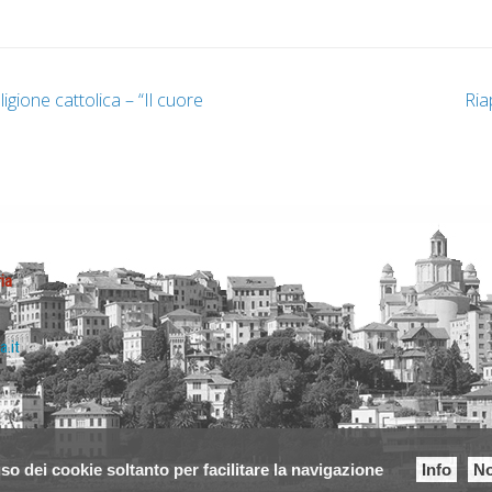
igione cattolica – “Il cuore
Ria
ia
a.it
so dei cookie soltanto per facilitare la navigazione
Info
No