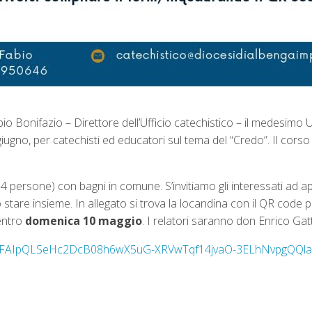
o Bonifazio – Direttore dell’Ufficio catechistico – il medesimo U
giugno,
per catechisti ed educatori sul tema del “Credo”. Il corso
4 persone) con bagni in comune. S’invitiamo gli interessati ad a
stare insieme. In allegato si trova la locandina con il QR code per 
 entro
domenica 10 maggio
. I relatori saranno don Enrico Gat
/e/1FAIpQLSeHc2DcB08h6wX5uG-XRVwTqf14jvaO-3ELhNvpgQQlad