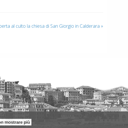
perta al culto la chiesa di San Giorgio in Calderara
»
n mostrare più