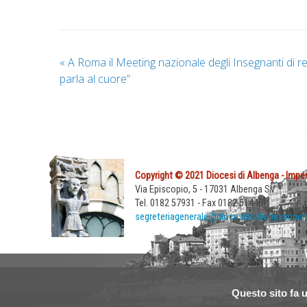
«
A Roma il Meeting nazionale degli Insegnanti di rel
parla al cuore”
Copyright © 2021 Diocesi di Albenga - Imper
Via Episcopio, 5 - 17031 Albenga SV
Tel. 0182 57931 - Fax 0182 51440
segreteriagenerale@diocesidialbengaimperi
Questo sito fa u