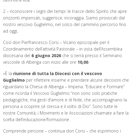
2 – riconoscere i segni dei tempi: le tracce dello Spirito che apre
orizzonti impensati, suggerisce, incoraggia. Siamo provocati dal
nostro vescovo Guglielmo, nel solco del cammino percorso fino
ad oggi,
Così don Pierfrancesco Corsi – Vicario episcopale per il
Coordinamento dell’attività Pastorale – in vista dell’Assemblea
diocesana del
6 giugno 2026
che si terrà presso il Seminario
vescovile di Albenga con inizio alle ore
10,00
.
«È la
riunione di tutta la Diocesi con il vescovo
Guglielmo
per riflettere insieme e prendere alcune decisioni che
riguardano la Chiesa di Albenga – Imperia. “Educare e Formare”
come ricorda il Vescovo Guglielmo “non sono solo pratiche
pedagogiche, ma gesti d’amore e di fede, che accompagnano la
persona a scoprire sé stessa e il volto di Dio”. Sono tutte le
nostre Comunità, i Movimenti e le Associazioni chiamate a fare la
scelta dell’educazione/formazione.
Comprende persone – continua don Corsi – che esprimono i