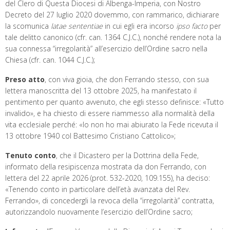
del Clero di Questa Diocesi di Albenga-Imperia, con Nostro
Decreto del 27 luglio 2020 dovemmo, con rammarico, dichiarare
la scomunica
latae sententiae
in cui egli era incorso
ipso facto
per
tale delitto canonico (cfr. can. 1364 C.J.C.), nonché rendere nota la
sua connessa “irregolarità” all’esercizio dell’Ordine sacro nella
Chiesa (cfr. can. 1044 C.J.C.);
Preso atto
, con viva gioia, che don Ferrando stesso, con sua
lettera manoscritta del 13 ottobre 2025, ha manifestato il
pentimento per quanto avvenuto, che egli stesso definisce: «Tutto
invalido», e ha chiesto di essere riammesso alla normalità della
vita ecclesiale perché: «Io non ho mai abiurato la Fede ricevuta il
13 ottobre 1940 col Battesimo Cristiano Cattolico»;
Tenuto conto
, che il Dicastero per la Dottrina della Fede,
informato della resipiscenza mostrata da don Ferrando, con
lettera del 22 aprile 2026 (prot. 532-2020, 109.155), ha deciso:
«Tenendo conto in particolare dell’età avanzata del Rev.
Ferrando», di concedergli la revoca della “irregolarità” contratta,
autorizzandolo nuovamente l’esercizio dell’Ordine sacro;