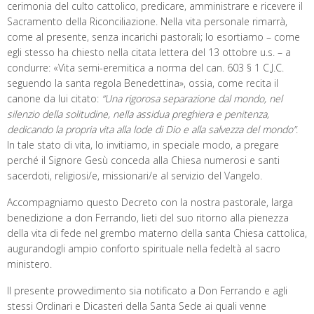
cerimonia del culto cattolico, predicare, amministrare e ricevere il
Sacramento della Riconciliazione. Nella vita personale rimarrà,
come al presente, senza incarichi pastorali; lo esortiamo – come
egli stesso ha chiesto nella citata lettera del 13 ottobre u.s. – a
condurre: «Vita semi-eremitica a norma del can. 603 § 1 C.J.C.
seguendo la santa regola Benedettina», ossia, come recita il
canone da lui citato:
“Una rigorosa separazione dal mondo, nel
silenzio della solitudine
, nella assidua preghiera e penitenza,
dedicando la propria vita alla lode di Dio e alla salvezza del mondo”
.
In tale stato di vita, lo invitiamo, in speciale modo, a pregare
perché il Signore Gesù conceda alla Chiesa numerosi e santi
sacerdoti, religiosi/e, missionari/e al servizio del Vangelo.
Accompagniamo questo Decreto con la nostra pastorale, larga
benedizione a don Ferrando, lieti del suo ritorno alla pienezza
della vita di fede nel grembo materno della santa Chiesa cattolica,
augurandogli ampio conforto spirituale nella fedeltà al sacro
ministero.
Il presente provvedimento sia notificato a Don Ferrando e agli
stessi Ordinari e Dicasteri della Santa Sede ai quali venne