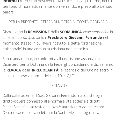
Informato
, l’Ecc.mo Vescovo della Diocesi di Acqui Terme, nel cui
territorio dimora attualmente don Ferrando, e preso atto del suo
parere;
PER LA PRESENTE LETTERA DI NOSTRA AUTORITÀ ORDINARIA
Disponiamo la
REMISSIONE
della
SCOMUNICA
latae sententiae
in
cui era incorso
ipso facto
il
Presbitero Giovanni Ferrando
nel
momento stesso in cui aveva ricevuto la detta “ordinazione
episcopale” in una comunità cristiana non cattolica.
Simultaneamente, in conformità alla decisione assunta dal
Dicastero per la Dottrina della Fede, gli concediamo e dichiariamo
la
REVOCA
della “
IRREGOLARITÀ
” all’esercizio dell’Ordine sacro in
cui era incorso a norma del can. 1044 C.J.C.
PERTANTO
Dalla data odierna, il Sac. Giovanni Ferrando, riacquista ogni
diritto-dovere connesso alla normale vita ecclesiale di tutti i
“christifideles” e -altresì- di nuovo è autorizzato ad esercitare
l’Ordine sacro, ossia celebrare la Santa Messa e ogni altra