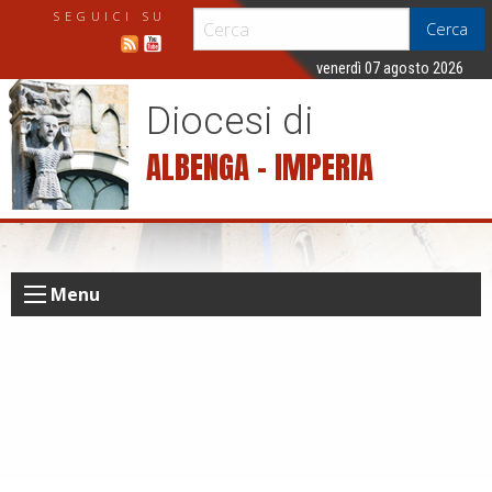
S
SEGUICI SU
Cerca
k
i
venerdì 07 agosto 2026
p
Diocesi di
t
o
ALBENGA – IMPERIA
c
o
n
t
e
Menu
n
t