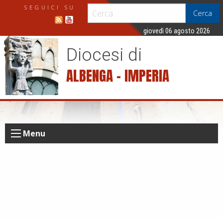
S
SEGUICI SU
Cerca
k
i
giovedì 06 agosto 2026
p
Diocesi di
t
o
ALBENGA – IMPERIA
c
o
n
t
e
Menu
n
t