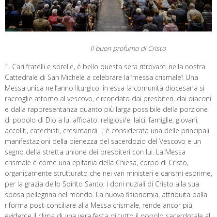
Il buon profumo di Cristo
1. Cari fratelli e sorelle, è bello questa sera ritrovarci nella nostra
Cattedrale di San Michele a celebrare la ‘messa crismale’! Una
Messa unica nell’anno liturgico: in essa la comunità diocesana si
raccoglie attorno al vescovo, circondato dai presbiteri, dai diaconi
e dalla rappresentanza quanto più larga possibile della porzione
di popolo di Dio a lui affidato: religiosi/e, laici, famiglie, giovani,
accoliti, catechisti, cresimandi…; è considerata una delle principali
manifestazioni della pienezza del sacerdozio del Vescovo e un
segno della stretta unione dei presbiteri con lui. La Messa
crismale è come una epifania della Chiesa, corpo di Cristo,
organicamente strutturato che nei vari ministeri e carismi esprime,
per la grazia dello Spirito Santo, i doni nuziali di Cristo alla sua
sposa pellegrina nel mondo. La nuova fisionomia, attribuita dalla
riforma post-conciliare alla Messa crismale, rende ancor più
evidente il clima di una vera festa di tutto il popolo sacerdotale al