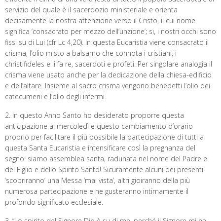
servizio del quale è il sacerdozio ministeriale e orienta
decisamente la nostra attenzione verso il Cristo, il cui nome
significa ‘consacrato per mezzo dell’unzione’; si, i nostri occhi sono
fissi su di Lui (cfr Lc 4,20). In questa Eucaristia viene consacrato il
crisma, l’olio misto a balsamo che connota i cristiani, i
christifideles e li fa re, sacerdoti e profeti. Per singolare analogia il
crisma viene usato anche per la dedicazione della chiesa-edificio
e dell’altare. Insieme al sacro crisma vengono benedetti l’olio dei
catecumeni e l’olio degli infermi.
2. In questo Anno Santo ho desiderato proporre questa
anticipazione al mercoledì e questo cambiamento d’orario
proprio per facilitare il più possibile la partecipazione di tutti a
questa Santa Eucaristia e intensificare così la pregnanza del
segno: siamo assemblea santa, radunata nel nome del Padre e
del Figlio e dello Spirito Santo! Sicuramente alcuni dei presenti
‘scopriranno’ una Messa ‘mai vista’, altri gioiranno della più
numerosa partecipazione e ne gusteranno intimamente il
profondo significato ecclesiale.
3. “Lo spirito del Signore Dio è su di me, perché il Signore mi ha