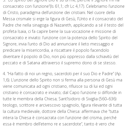
consacrato con l’unzione”(Is 61,1; cfr Lc 4,17). Celebriamo l’unzione
di Cristo, paradigma dell’unzione dei cristiani. Nel cuore della
Messa crismale si erge la figura di Gesù, l’Unto e il consacrato del
Padre che nella sinagoga di Nazareth, applicando a sé il testo del
profeta Isaia, ci fa capire bene la sua vocazione e missione di
consacrato e inviato: l’unzione con la potenza dello Spirito del
Signore, invia l’unto di Dio ad annunciare il lieto messaggio e
predicare la misericordia, a riscattare il popolo facendolo
diventare il popolo di Dio, non più oppresso dalla schiavitù del
peccato e di Satana attraverso il supremo dono di se stesso.
4. “Ha fatto di noi un regno, sacerdoti per il suo Dio e Padre” (Ap.
1,6). L’unzione dello Spirito non si ferma alla persona di Gesù ma
viene comunicata ad ogni cristiano, rifluisce su di lui ed ogni
cristiano è consacrato e inviato; dal Capo l’unzione si diffonde in
tutte le membra della Chiesa; Sant’Isidoro di Siviglia (560–636)
teologo, scrittore e arcivescovo spagnolo, figura rilevante di tutta
la cultura medievale, dottore della Chiesa: affermava che “tutta
intera la Chiesa è consacrata con l’unzione del crisma, perché
essa è membro dell’eterno re e sacerdote”, tanto è vero che