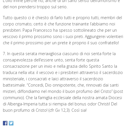
L’olio infine perché no, anche di un sano senso dell’umorismo e
del non prendersi troppo sul serio.
Tutto questo ci è chiesto di farlo tutti e proprio tutti, membri del
corpo crismato; certo è che funzione trainante l’abbiamo noi
presbiteri. Papa Francesco ha spesso sottolineato che per un
vescovo il primo prossimo sono i suoi preti. Aggiungerei volentieri
che il primo prossimo per un prete è proprio il suo confratello!
7. In questa serata meravigliosa ciascuno di noi senta forte la
consapevolezza dell’essere unto, senta forte questa
consacrazione per un invio e nella grazia dello Spirito Santo la
traduca nella vita: il vescovo e i presbiteri attraverso il sacerdozio
ministeriale, i consacrati e laici attraverso il sacerdozio
battesimale. “Concedi, Dio onnipotente, che, rinnovati dai santi
misteri, diffondiamo nel mondo il buon profumo del Cristo” (post
communio). Che la famiglia ecclesiale della nostra amata Diocesi
di Albenga-Imperia tutta si riempia del bonus odor Christi! Del
buon profumo di Cristo! (cfr Gv 12,3). Così sia!