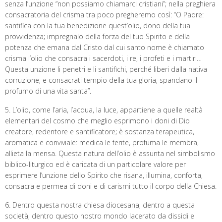
senza l’unzione “non possiamo chiamarci cristiani”; nella preghiera
consacratoria del crisma tra poco pregheremo così: “O Padre:
santifica con la tua benedizione quest’olio, dono della tua
provvidenza; impregnalo della forza del tuo Spirito e della
potenza che emana dal Cristo dal cui santo nome è chiamato
crisma l’olio che consacra i sacerdoti, i re, i profeti e i martiri…
Questa unzione li penetri e li santifichi, perché liberi dalla nativa
corruzione, e consacrati tempio della tua gloria, spandano il
profumo di una vita santa”.
5. L’olio, come l’aria, l’acqua, la luce, appartiene a quelle realtà
elementari del cosmo che meglio esprimono i doni di Dio
creatore, redentore e santificatore; è sostanza terapeutica,
aromatica e conviviale: medica le ferite, profuma le membra,
allieta la mensa. Questa natura dell’olio è assunta nel simbolismo
biblico-liturgico ed è caricata di un particolare valore per
esprimere l’unzione dello Spirito che risana, illumina, conforta,
consacra e permea di doni e di carismi tutto il corpo della Chiesa.
6. Dentro questa nostra chiesa diocesana, dentro a questa
società, dentro questo nostro mondo lacerato da dissidi e