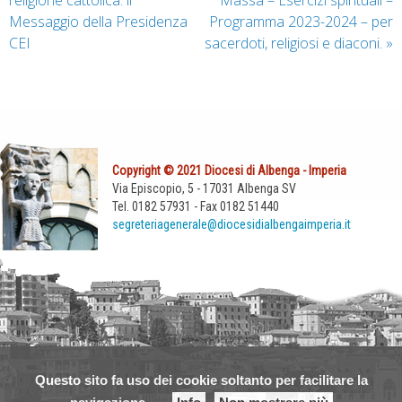
religione cattolica: il
Massa – Esercizi spirituali –
Messaggio della Presidenza
Programma 2023-2024 – per
CEI
sacerdoti, religiosi e diaconi.
»
Copyright © 2021 Diocesi di Albenga - Imperia
Via Episcopio, 5 - 17031 Albenga SV
Tel. 0182 57931 - Fax 0182 51440
segreteriagenerale@diocesidialbengaimperia.it
Questo sito fa uso dei cookie soltanto per facilitare la