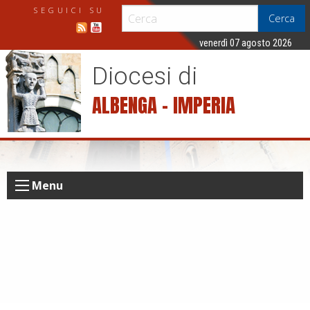
S
SEGUICI SU
Cerca
k
i
venerdì 07 agosto 2026
p
Diocesi di
t
o
ALBENGA – IMPERIA
c
o
n
t
e
Menu
n
t