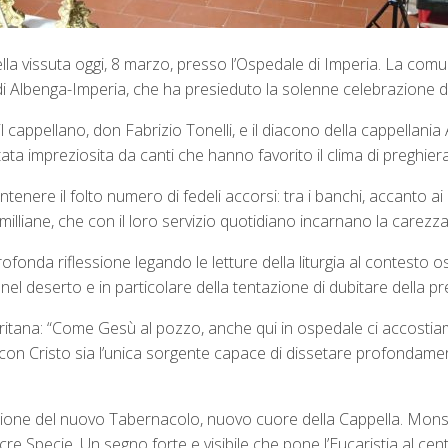
lla vissuta oggi, 8 marzo, presso l’Ospedale di Imperia. La comun
 Albenga-Imperia, che ha presieduto la solenne celebrazione del
l cappellano, don Fabrizio Tonelli, e il diacono della cappellan
tata impreziosita da canti che hanno favorito il clima di preghiera
nere il folto numero di fedeli accorsi: tra i banchi, accanto ai de
milliane, che con il loro servizio quotidiano incarnano la carezza
ofonda riflessione legando le letture della liturgia al contesto 
 nel deserto e in particolare della tentazione di dubitare della 
itana: “Come Gesù al pozzo, anche qui in ospedale ci accostiamo
con Cristo sia l’unica sorgente capace di dissetare profondament
izione del nuovo Tabernacolo, nuovo cuore della Cappella. Mons.
e Specie. Un segno forte e visibile che pone l’Eucaristia al centr