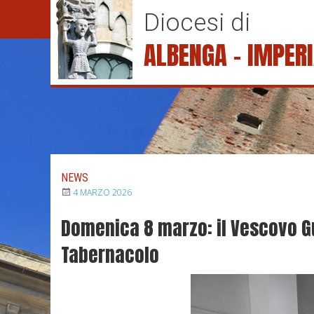
S
Diocesi di
k
i
ALBENGA – IMPER
p
t
o
c
o
n
t
e
NEWS
n
4 MARZO 2026
t
Domenica 8 marzo: il Vescovo Gug
Tabernacolo