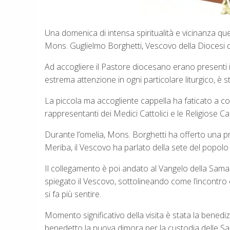
Una domenica di intensa spiritualità e vicinanza que
Mons. Guglielmo Borghetti, Vescovo della Diocesi di
Ad accogliere il Pastore diocesano erano presenti i
estrema attenzione in ogni particolare liturgico, è s
La piccola ma accogliente cappella ha faticato a conte
rappresentanti dei Medici Cattolici e le Religiose Ca
Durante l’omelia, Mons. Borghetti ha offerto una pr
Meriba, il Vescovo ha parlato della sete del popolo
Il collegamento è poi andato al Vangelo della Samar
spiegato il Vescovo, sottolineando come l’incontro 
si fa più sentire.
Momento significativo della visita è stata la bened
benedetto la nuova dimora per la custodia delle Sacr