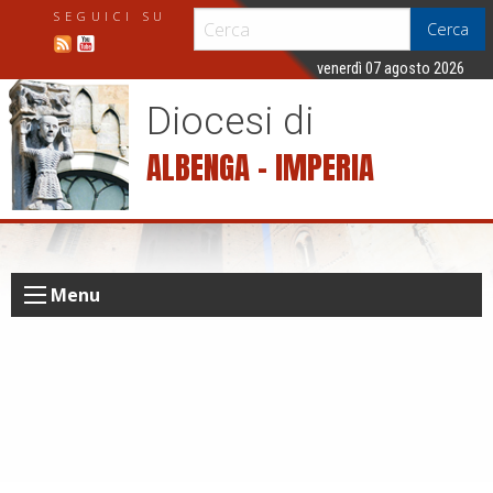
S
SEGUICI SU
Cerca
k
i
venerdì 07 agosto 2026
p
Diocesi di
t
o
ALBENGA – IMPERIA
c
o
n
t
e
Menu
n
t