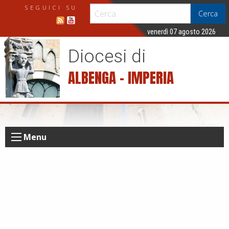
S
SEGUICI SU
Cerca
k
i
venerdì 07 agosto 2026
p
Diocesi di
t
o
ALBENGA – IMPERIA
c
o
n
t
e
Menu
n
t