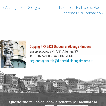
«
Albenga, San Giorgio
Testico, s. Pietro e s. Paolo
apostoli e s. Bernardo
»
Copyright © 2021 Diocesi di Albenga - Imperia
Via Episcopio, 5 - 17031 Albenga SV
Tel. 0182 57931 - Fax 0182 51440
segreteriagenerale@diocesidialbengaimperia.it
Questo sito fa uso dei cookie soltanto per facilitare la